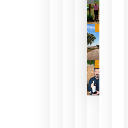
descorcha
sus vinos
para
celebrar
que su
selección
es
Categoría
campeona
del mundo
sin
necesidad
de espera
a que se
juegue la
Categoría
final
julio 16,
2026
La FEV
critica la
reducción
de las
ayudas a
la
promoción
del vino y
alerta del
impacto