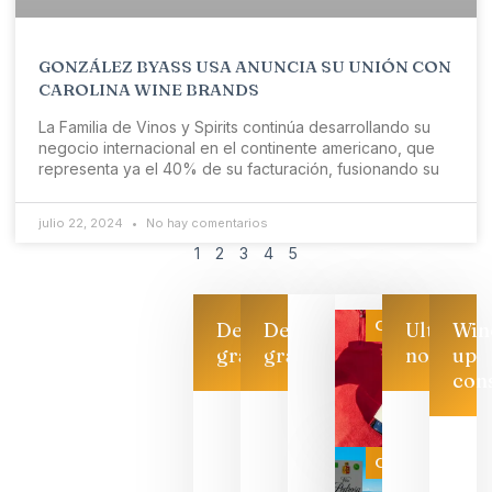
GONZÁLEZ BYASS USA ANUNCIA SU UNIÓN CON
CAROLINA WINE BRANDS
La Familia de Vinos y Spirits continúa desarrollando su
negocio internacional en el continente americano, que
representa ya el 40% de su facturación, fusionando su
julio 22, 2024
No hay comentarios
1
2
3
4
5
Categoría
Descarga
Descarga
Ultimas
Win
gratis
gratis
noticias
up
con
Las 7
bodegas
que ya
Categoría
pueden