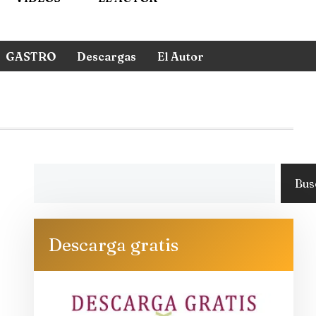
GASTRO
Descargas
El Autor
Bus
Descarga gratis