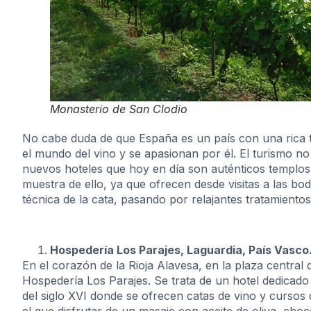
Monasterio de San Clodio
No cabe duda de que España es un país con una rica t
el mundo del vino y se apasionan por él. El turismo n
nuevos hoteles que hoy en día son auténticos templos
muestra de ello, ya que ofrecen desde visitas a las bo
técnica de la cata, pasando por relajantes tratamiento
Hospedería Los Parajes, Laguardia, País Vasco
En el corazón de la Rioja Alavesa, en la plaza central
Hospedería Los Parajes. Se trata de un hotel dedicad
del siglo XVI donde se ofrecen catas de vino y cursos 
el que disfrutar de un masaje con aceite de oliva, cho