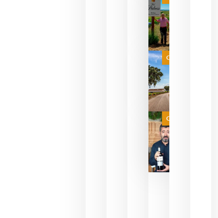
pueden
descorcha
sus vinos
para
celebrar
que su
selección
es
Categoría
campeona
del mundo
sin
necesidad
de espera
a que se
juegue la
Categoría
final
julio 16,
2026
La FEV
critica la
reducción
de las
ayudas a
la
promoción
del vino y
alerta del