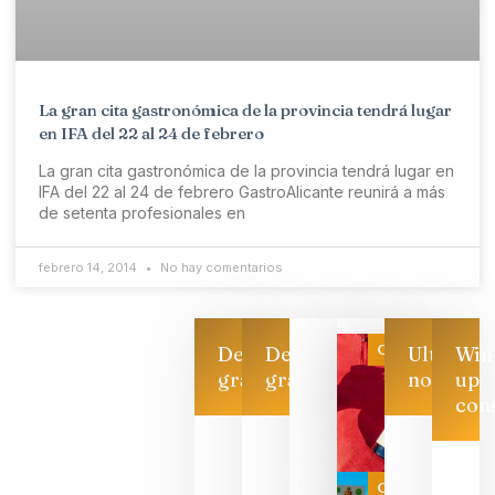
La gran cita gastronómica de la provincia tendrá lugar
en IFA del 22 al 24 de febrero
La gran cita gastronómica de la provincia tendrá lugar en
IFA del 22 al 24 de febrero GastroAlicante reunirá a más
de setenta profesionales en
febrero 14, 2014
No hay comentarios
Categoría
Descarga
Descarga
Ultimas
Win
gratis
gratis
noticias
up
con
Las 7
bodegas
que ya
Categoría