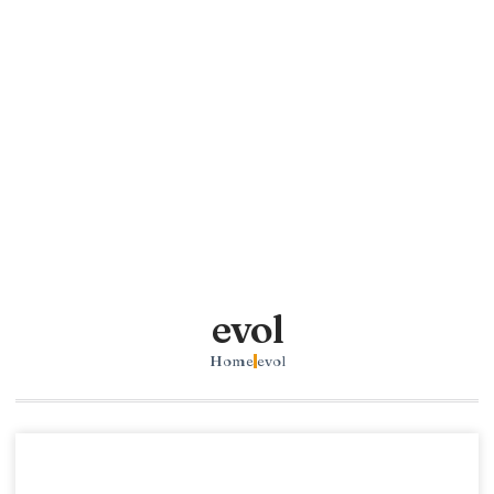
evol
Home
evol