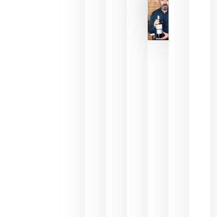
2026
La FEV
critica la
reducción
de las
ayudas a
la
promoción
del vino y
alerta del
impacto
para las
bodegas
españolas
julio 13,
2026
HIP 2027
reunirá en
Madrid al
sector
Horeca
para defini
las
prioridade
de la