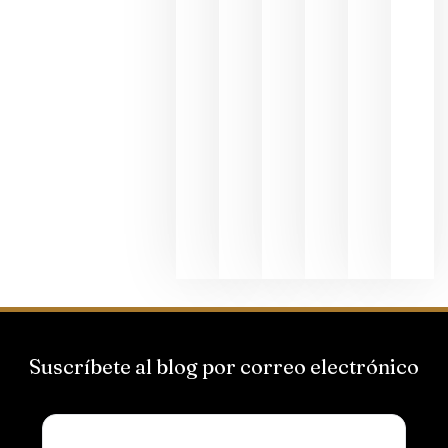
al godello
junio 24,
2026
La apuest
de
Bodegas
Hispano
Suizas por
el magnu
que desafí
al
Champagn
junio 24,
2026
Suscríbete al blog por correo electrónico