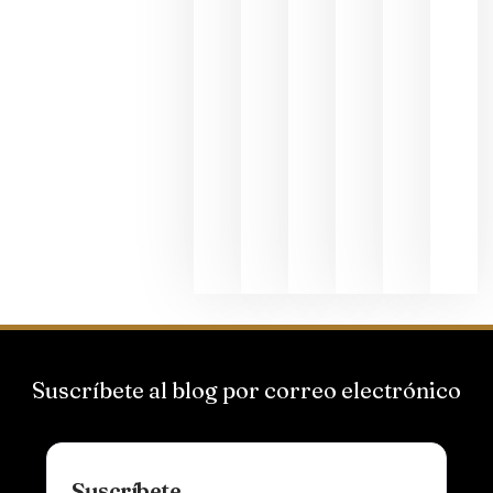
junio 24,
2026
La apuest
de
Bodegas
Hispano
Suizas por
el magnu
que desafí
al
Champagn
junio 24,
2026
Suscríbete al blog por correo electrónico
Suscríbete