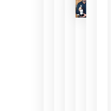
La FEV
critica la
reducción
de las
ayudas a
la
promoción
del vino y
alerta del
impacto
para las
bodegas
españolas
julio 13,
2026
HIP 2027
reunirá en
Madrid al
sector
Horeca
para defini
las
prioridade
de la
hostelería