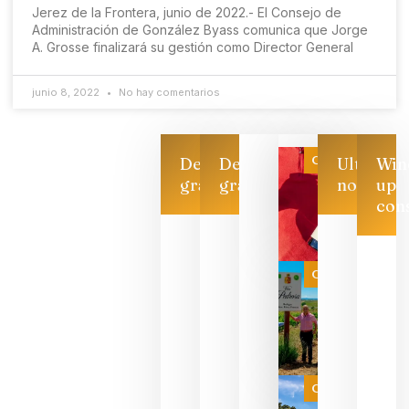
Jerez de la Frontera, junio de 2022.- El Consejo de
Administración de González Byass comunica que Jorge
A. Grosse finalizará su gestión como Director General
junio 8, 2022
No hay comentarios
Categoría
Descarga
Descarga
Ultimas
Win
gratis
gratis
noticias
up
con
Las 7
bodegas
que ya
Categoría
pueden
descorcha
sus vinos
para
celebrar
que su
selección
es
Categoría
campeona