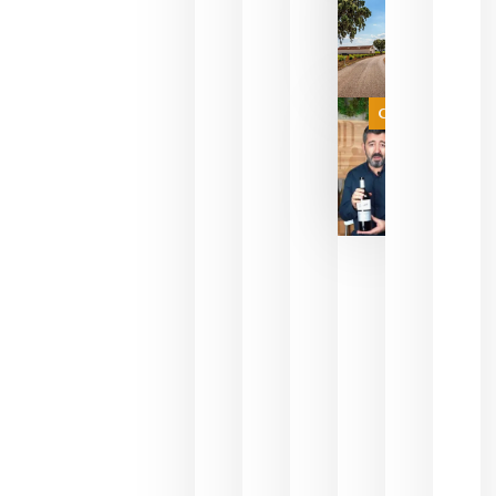
del mundo
sin
necesidad
de espera
a que se
juegue la
Categoría
final
julio 16,
2026
La FEV
critica la
reducción
de las
ayudas a
la
promoción
del vino y
alerta del
impacto
para las
bodegas
españolas
julio 13,
2026
HIP 2027