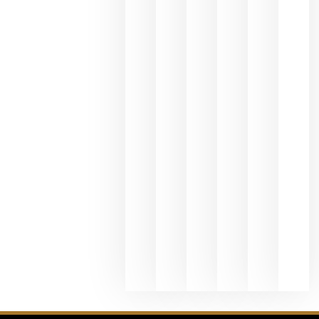
une Ribera
del Duero
y
Valdeorras
en una
exposició
fotográfic
dedicada
al godello
junio 24,
2026
La apuest
de
Bodegas
Hispano
Suizas por
el magnu
que desafí
al
Champagn
junio 24,
2026