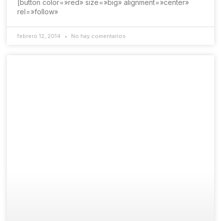
[button color=»red» size=»big» alignment=»center»
rel=»follow»
febrero 12, 2014
No hay comentarios