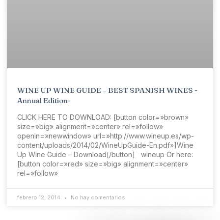
WINE UP WINE GUIDE – BEST SPANISH WINES -
Annual Edition-
CLICK HERE TO DOWNLOAD: [button color=»brown»
size=»big» alignment=»center» rel=»follow»
openin=»newwindow» url=»http://www.wineup.es/wp-
content/uploads/2014/02/WineUpGuide-En.pdf»]Wine
Up Wine Guide – Download[/button] wineup Or here:
[button color=»red» size=»big» alignment=»center»
rel=»follow»
febrero 12, 2014
No hay comentarios