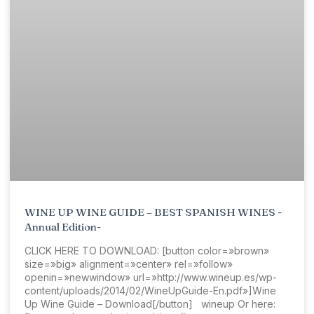
WINE UP WINE GUIDE – BEST SPANISH WINES -
Annual Edition-
CLICK HERE TO DOWNLOAD: [button color=»brown»
size=»big» alignment=»center» rel=»follow»
openin=»newwindow» url=»http://www.wineup.es/wp-
content/uploads/2014/02/WineUpGuide-En.pdf»]Wine
Up Wine Guide – Download[/button] wineup Or here: