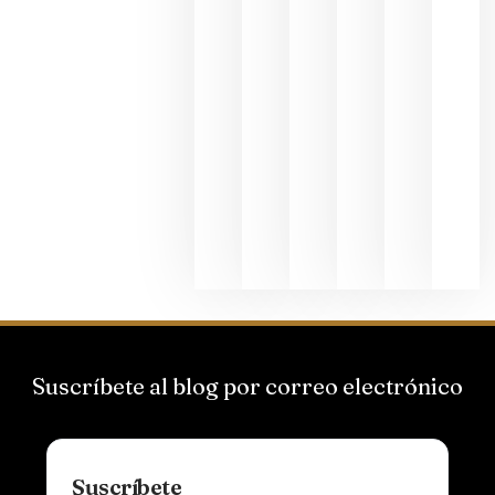
junio 24,
2026
La apuest
de
Bodegas
Hispano
Suizas por
el magnu
que desafí
al
Champagn
junio 24,
2026
Suscríbete al blog por correo electrónico
Suscríbete