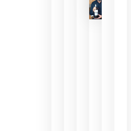
La FEV
critica la
reducción
de las
ayudas a
la
promoción
del vino y
alerta del
impacto
para las
bodegas
españolas
julio 13,
2026
HIP 2027
reunirá en
Madrid al
sector
Horeca
para defini
las
prioridade
de la
hostelería