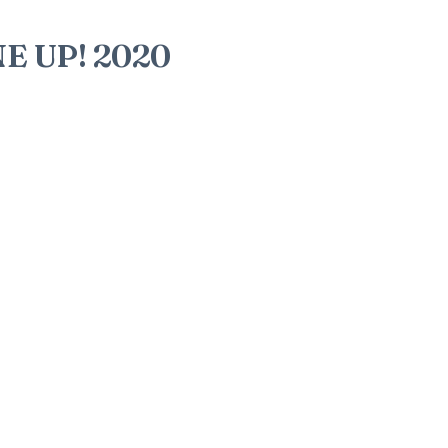
E UP! 2020