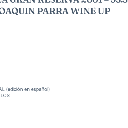
OAQUIN PARRA WINE UP
(edición en español)
ULOS