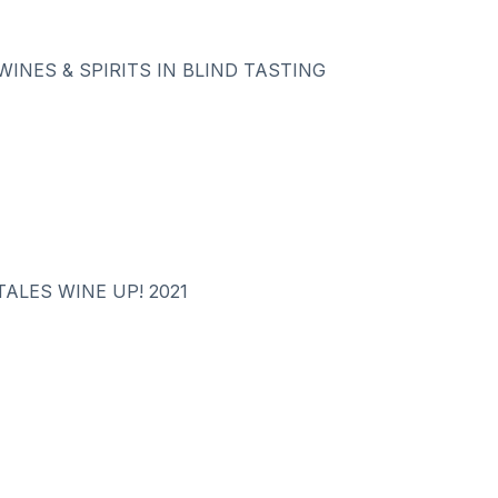
WINES & SPIRITS IN BLIND TASTING
ALES WINE UP! 2021