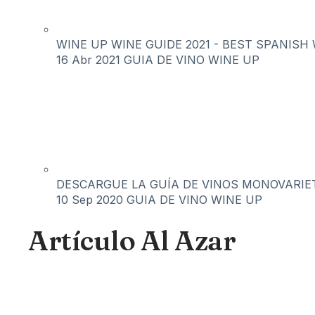
WINE UP WINE GUIDE 2021 - BEST SPANISH 
16 Abr 2021
GUIA DE VINO WINE UP
DESCARGUE LA GUÍA DE VINOS MONOVARIET
10 Sep 2020
GUIA DE VINO WINE UP
Artículo Al Azar