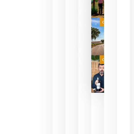
para
celebrar
que su
selección
es
Categoría
campeona
del mundo
sin
necesidad
de espera
a que se
juegue la
Categoría
final
julio 16,
2026
La FEV
critica la
reducción
de las
ayudas a
la
promoción
del vino y
alerta del
impacto
para las