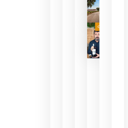
sin
necesidad
de espera
a que se
juegue la
Categoría
final
julio 16,
2026
La FEV
critica la
reducción
de las
ayudas a
la
promoción
del vino y
alerta del
impacto
para las
bodegas
españolas
julio 13,
2026
HIP 2027