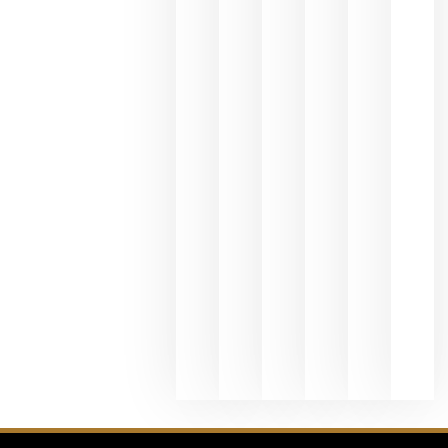
del Duero
y
Valdeorras
en una
exposició
fotográfic
dedicada
al godello
junio 24,
2026
La apuest
de
Bodegas
Hispano
Suizas por
el magnu
que desafí
al
Champagn
junio 24,
2026