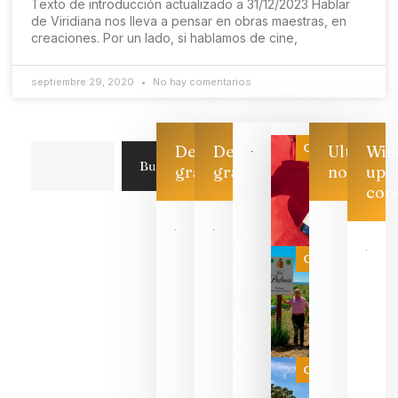
Texto de introducción actualizado a 31/12/2023 Hablar
de Viridiana nos lleva a pensar en obras maestras, en
creaciones. Por un lado, si hablamos de cine,
septiembre 29, 2020
No hay comentarios
Categoría
Descarga
Descarga
Ultimas
Win
Buscar
gratis
gratis
noticias
up
con
Las 7
bodegas
que ya
Categoría
pueden
descorcha
sus vinos
para
celebrar
que su
selección
es
Categoría
campeona
del mundo