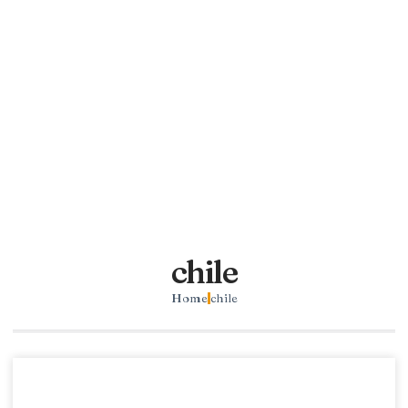
chile
Home
chile