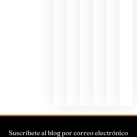
en una
exposició
fotográfic
dedicada
al godello
junio 24,
2026
La apuest
de
Bodegas
Hispano
Suizas por
el magnu
que desafí
al
Champagn
junio 24,
2026
Suscríbete al blog por correo electrónico