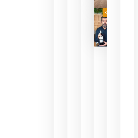
a que se
juegue la
Categoría
final
julio 16,
2026
La FEV
critica la
reducción
de las
ayudas a
la
promoción
del vino y
alerta del
impacto
para las
bodegas
españolas
julio 13,
2026
HIP 2027
reunirá en
Madrid al
sector
Horeca