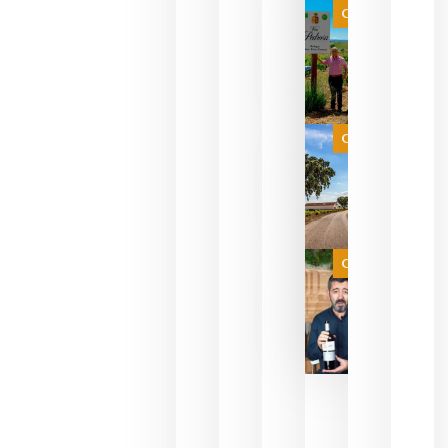
que ya
Categoría
pueden
descorcha
sus vinos
para
celebrar
que su
selección
es
Categoría
campeona
del mundo
sin
necesidad
de espera
a que se
juegue la
Categoría
final
julio 16,
2026
La FEV
critica la
reducción
de las
ayudas a
la
promoción