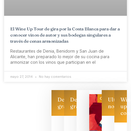
El Wine Up Tour de gira por la Costa Blanca para dar a
conocer vinos de autor y sus bodegas singulares a
través de cenas armonizadas
Restaurantes de Denia, Benidorm y San Juan de
Alicante, han preparado lo mejor de su cocina para
armonizar con los vinos que participan en el
mayo 27, 2014
No hay comentarios
Categoría
Descarga
Descarga
Ultimas
Win
gratis
gratis
noticias
up
con
Las 7
bodegas