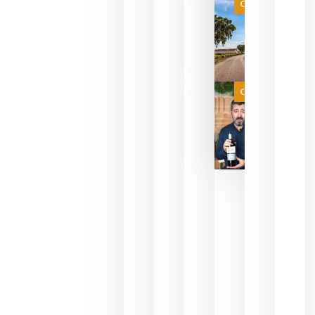
es
Categoría
campeona
del mundo
sin
necesidad
de espera
a que se
juegue la
Categoría
final
julio 16,
2026
La FEV
critica la
reducción
de las
ayudas a
la
promoción
del vino y
alerta del
impacto
para las
bodegas
españolas
julio 13,
2026