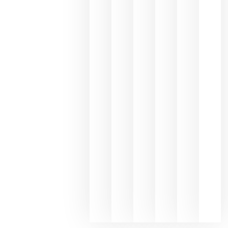
Capellane
une Ribera
del Duero
y
Valdeorras
en una
exposició
fotográfic
dedicada
al godello
junio 24,
2026
La apuest
de
Bodegas
Hispano
Suizas por
el magnu
que desafí
al
Champagn
junio 24,
2026