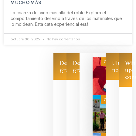
MUCHO MÁS
La crianza del vino más allá del roble Explora el
comportamiento del vino a través de los materiales que
lo moldean. Esta cata experiencial está
octubre 30, 2025
No hay comentarios
Categoría
Descarga
Descarga
Ultimas
Win
gratis
gratis
noticias
up
con
Las 7
bodegas
que ya
Categoría
pueden
descorcha
sus vinos
para
celebrar
que su
selección