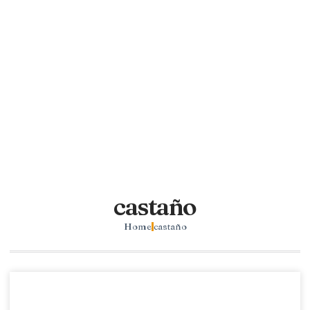
castaño
Home
castaño