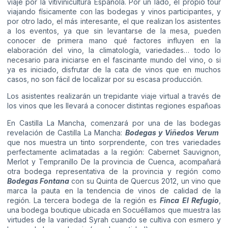
viaje por la vitivinicultura Española. Por un lado, el propio tour
viajando físicamente con las bodegas y vinos participantes, y
por otro lado, el más interesante, el que realizan los asistentes
a los eventos, ya que sin levantarse de la mesa, pueden
conocer de primera mano qué factores influyen en la
elaboración del vino, la climatología, variedades… todo lo
necesario para iniciarse en el fascinante mundo del vino, o si
ya es iniciado, disfrutar de la cata de vinos que en muchos
casos, no son fácil de localizar por su escasa producción.
Los asistentes realizarán un trepidante viaje virtual a través de
los vinos que les llevará a conocer distintas regiones españoas
En Castilla La Mancha, comenzará por una de las bodegas
revelación de Castilla La Mancha:
Bodegas y Viñedos Verum
que nos muestra un tinto sorprendente, con tres variedades
perfectamente aclimatadas a la región: Cabernet Sauvignon,
Merlot y Tempranillo De la provincia de Cuenca, acompañará
otra bodega representativa de la provincia y región como
Bodegas Fontana
con su Quinta de Quercus 2012, un vino que
marca la pauta en la tendencia de vinos de calidad de la
región. La tercera bodega de la región es
Finca El Refugio
,
una bodega boutique ubicada en Socuéllamos que muestra las
virtudes de la variedad Syrah cuando se cultiva con esmero y