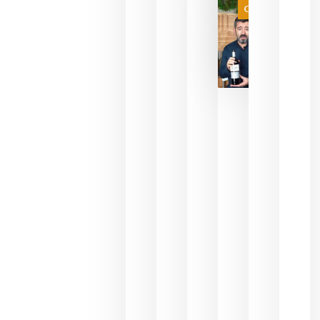
Categoría
final
julio 16,
2026
La FEV
critica la
reducción
de las
ayudas a
la
promoción
del vino y
alerta del
impacto
para las
bodegas
españolas
julio 13,
2026
HIP 2027
reunirá en
Madrid al
sector
Horeca
para defini