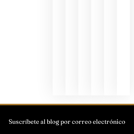
fotográfic
dedicada
al godello
junio 24,
2026
La apuest
de
Bodegas
Hispano
Suizas por
el magnu
que desafí
al
Champagn
junio 24,
2026
Suscríbete al blog por correo electrónico