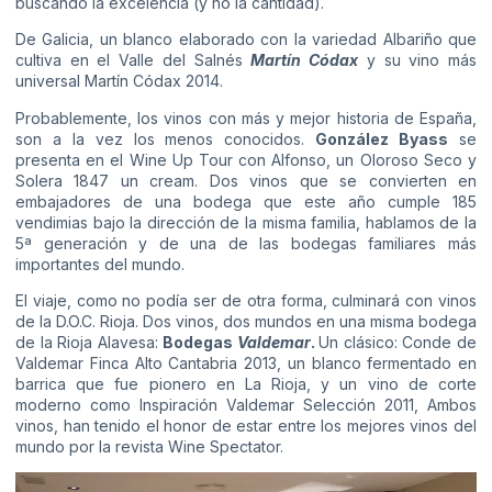
buscando la excelencia (y no la cantidad).
De Galicia, un blanco elaborado con la variedad Albariño que
cultiva en el Valle del Salnés
Martín Códax
y su vino más
universal Martín Códax 2014.
Probablemente, los vinos con más y mejor historia de España,
son a la vez los menos conocidos.
González Byass
se
presenta en el Wine Up Tour con Alfonso, un Oloroso Seco y
Solera 1847 un cream. Dos vinos que se convierten en
embajadores de una bodega que este año cumple 185
vendimias bajo la dirección de la misma familia, hablamos de la
5ª generación y de una de las bodegas familiares más
importantes del mundo.
El viaje, como no podía ser de otra forma, culminará con vinos
de la D.O.C. Rioja. Dos vinos, dos mundos en una misma bodega
de la Rioja Alavesa:
Bodegas
Valdemar
.
Un clásico: Conde de
Valdemar Finca Alto Cantabria 2013, un blanco fermentado en
barrica que fue pionero en La Rioja, y un vino de corte
moderno como Inspiración Valdemar Selección 2011, Ambos
vinos, han tenido el honor de estar entre los mejores vinos del
mundo por la revista Wine Spectator.