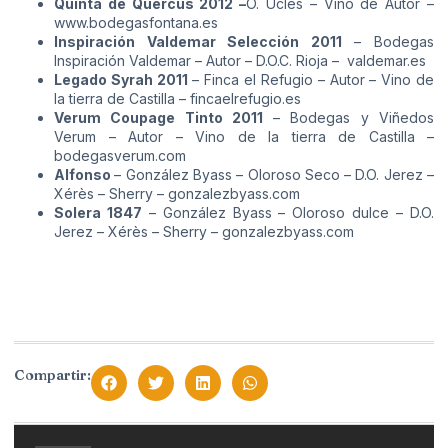
Quinta de Quercus 2012 –
O. Uclés – Vino de Autor –
www.bodegasfontana.es
Inspiración Valdemar Selección 2011
– Bodegas
Inspiración Valdemar – Autor – D.O.C. Rioja –
valdemar.es
Legado Syrah 2011
– Finca el Refugio – Autor – Vino de
la tierra de Castilla –
fincaelrefugio.es
Verum Coupage Tinto 2011
– Bodegas y Viñedos
Verum – Autor – Vino de la tierra de Castilla –
bodegasverum.com
Alfonso
– González Byass – Oloroso Seco – D.O. Jerez –
Xérès – Sherry –
gonzalezbyass.com
Solera 1847
– González Byass – Oloroso dulce – D.O.
Jerez – Xérès – Sherry –
gonzalezbyass.com
Compartir: