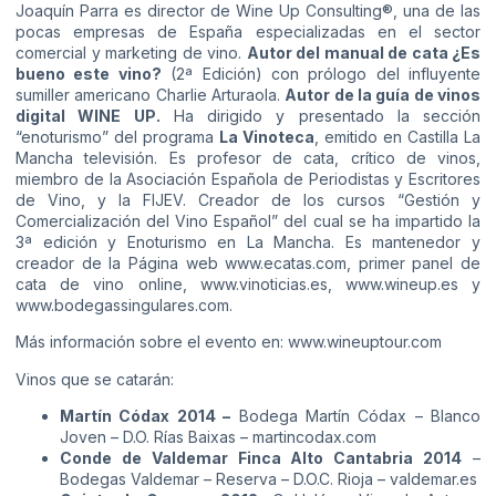
Joaquín Parra es director de Wine Up Consulting®, una de las
pocas empresas de España especializadas en el sector
comercial y marketing de vino.
Autor del manual de cata ¿Es
bueno este vino?
(2ª Edición) con prólogo del influyente
sumiller americano Charlie Arturaola.
Autor de la guía de vinos
digital WINE UP.
Ha dirigido y presentado la sección
“enoturismo” del programa
La Vinoteca
, emitido en Castilla La
Mancha televisión. Es profesor de cata, crítico de vinos,
miembro de la Asociación Española de Periodistas y Escritores
de Vino, y la FIJEV. Creador de los cursos “Gestión y
Comercialización del Vino Español” del cual se ha impartido la
3ª edición y Enoturismo en La Mancha. Es mantenedor y
creador de la Página web www.ecatas.com, primer panel de
cata de vino online, www.vinoticias.es, www.wineup.es y
www.bodegassingulares.com.
Más información sobre el evento en: www.wineuptour.com
Vinos que se catarán:
Martín Códax 2014 –
Bodega Martín Códax – Blanco
Joven – D.O. Rías Baixas –
martincodax.com
Conde de Valdemar Finca Alto Cantabria 2014
–
Bodegas Valdemar – Reserva – D.O.C. Rioja –
valdemar.es