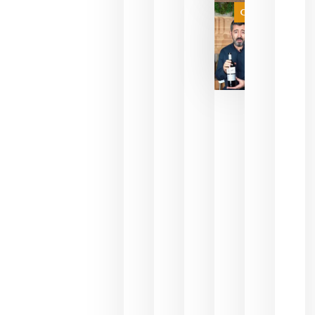
juegue la
Categoría
final
julio 16,
2026
La FEV
critica la
reducción
de las
ayudas a
la
promoción
del vino y
alerta del
impacto
para las
bodegas
españolas
julio 13,
2026
HIP 2027
reunirá en
Madrid al
sector
Horeca
para defini