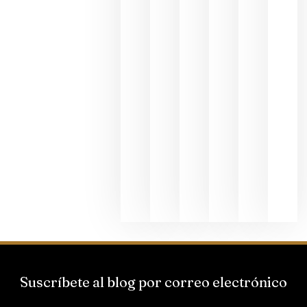
fotográfic
dedicada
al godello
junio 24,
2026
La apuest
de
Bodegas
Hispano
Suizas por
el magnu
que desafí
al
Champagn
junio 24,
2026
Suscríbete al blog por correo electrónico