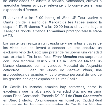
las curiosidades en cuanto a servicio, variedades, cultivos o
anécdotas tienen su papel relevante y lo convierten en una
experiencia diferente.
El Jueves 6 a las 21:00 horas, el Wine UP Tour vuelve a
Castellón
de la mano de
Mercat de les tapes
siendo la
etapa nº 111. El viernes 7, a las 20:00 horas el evento llega a
Zaragoza
donde la tienda
Tomevinos
protagonizará la etapa
nº 112.
Los asistentes realizarán un trepidante viaje virtual a través de
los vinos que les llevará a conocer un tinto andaluz, un
exclusivo vino de Cádiz que pretende recuperar una variedad
casi extinta: la Tintilla de Rota.
Finca Moncloa
nos sorprende
con Finca Moncloa Clásico 2011. De la Sierra de Málaga, un
blanco elaborado con la variedad Moscatel de Alejandria
cataremos El Beso de Judas de
Sedella Vinos
, una
microbodega de grandes vinos proyecto personal de uno de
los grandes enólogos españoles: Lauren Rosillo.
En Castilla La Mancha, también hay sorpresas, como la
excelencia que ha alcanzado la variedad Graciano en vinos
como Finca Constancia “Parcela 12” 2011 de
Finca Constancia
en Otero (Toledo). Continuaremos en Tomelloso, Ciudad Real
por una de las bodegas revelación de Castilla La Mancha: