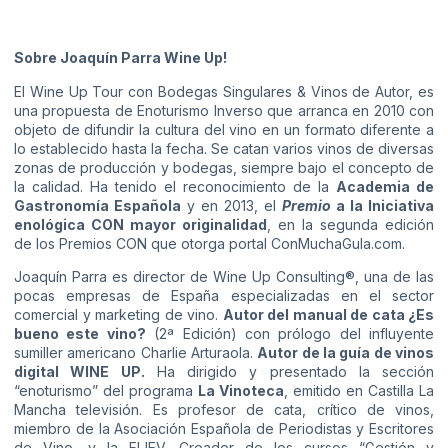
Sobre Joaquín Parra Wine Up!
El Wine Up Tour con Bodegas Singulares & Vinos de Autor, es
una propuesta de Enoturismo Inverso que arranca en 2010 con
objeto de difundir la cultura del vino en un formato diferente a
lo establecido hasta la fecha. Se catan varios vinos de diversas
zonas de producción y bodegas, siempre bajo el concepto de
la calidad. Ha tenido el reconocimiento de la
Academia de
Gastronomía Española
y en 2013, el
Premio
a la Iniciativa
enológica CON mayor originalidad
, en la segunda edición
de los Premios CON que otorga portal ConMuchaGula.com.
Joaquín Parra es director de Wine Up Consulting®, una de las
pocas empresas de España especializadas en el sector
comercial y marketing de vino.
Autor del manual de cata ¿Es
bueno este vino?
(2ª Edición) con prólogo del influyente
sumiller americano Charlie Arturaola.
Autor de la guía de vinos
digital
WINE UP
.
Ha dirigido y presentado la sección
“enoturismo” del programa
La Vinoteca
, emitido en Castilla La
Mancha televisión. Es profesor de cata, crítico de vinos,
miembro de la Asociación Española de Periodistas y Escritores
de Vino, y la FIJEV. Creador de los cursos “Gestión y