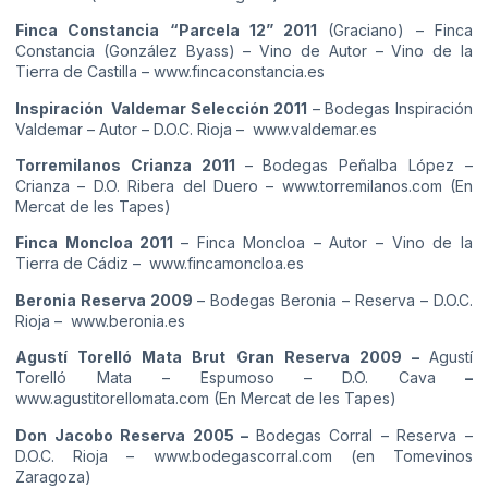
Finca Constancia “Parcela 12” 2011
(Graciano) – Finca
Constancia (González Byass) – Vino de Autor – Vino de la
Tierra de Castilla –
www.fincaconstancia.es
Inspiración Valdemar Selección 2011
– Bodegas Inspiración
Valdemar – Autor – D.O.C. Rioja –
www.valdemar.es
Torremilanos Crianza 2011
– Bodegas Peñalba López –
Crianza – D.O. Ribera del Duero –
www.torremilanos.com
(En
Mercat de les Tapes)
Finca Moncloa 2011
– Finca Moncloa – Autor – Vino de la
Tierra de Cádiz –
www.fincamoncloa.es
Beronia Reserva 2009
– Bodegas Beronia – Reserva – D.O.C.
Rioja –
www.beronia.es
Agustí Torelló Mata Brut Gran Reserva 2009 –
Agustí
Torelló Mata – Espumoso – D.O. Cava
–
www.agustitorellomata.com
(En Mercat de les Tapes)
Don Jacobo Reserva 2005 –
Bodegas Corral – Reserva –
D.O.C. Rioja –
www.bodegascorral.com
(en Tomevinos
Zaragoza)