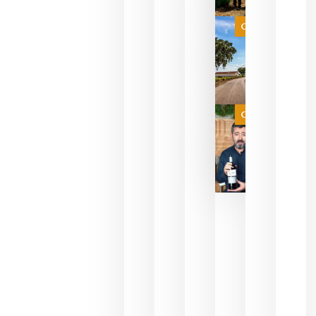
que su
selección
es
Categoría
campeona
del mundo
sin
necesidad
de espera
a que se
juegue la
Categoría
final
julio 16,
2026
La FEV
critica la
reducción
de las
ayudas a
la
promoción
del vino y
alerta del
impacto
para las
bodegas
españolas
julio 13,