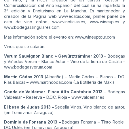
Comercialización del Vino Español” del cual se ha impartido la
3ª edición y Enoturismo en La Mancha. Es mantenedor y
creador de la Página web www.ecatas.com, primer panel de
cata de vino online, www.vinoticias.es, www.wineup.es y
www.bodegassingulares.com.
Más información sobre el evento en:
www.wineuptour.com
Vinos que se catarán:
Verum Sauvignon Blanc + Gewürztráminer 2013
– Bodegas
y Viñedos Verum – Blanco Autor – Vino de la tierra de Castilla –
www.bodegasverum.com
Martín Códax 2013
(Albariño) – Martín Códax – Blanco – D.O.
Rías Baixas –
www.martincodax.com
(La Botillería de Maxi)
Conde de Valdemar Finca Alto Cantabria 2013
– Bodegas
Valdemar – Reserva – D.O.C. Rioja –
www.valdemar.es
El beso de Judas 2013 –
Sedella Vinos. Vino blanco de autor.
(en Tomevinos Zaragoza)
Dominio de Fontana 2013 –
Bodegas Fontana – Tinto Roble
D.O. Uclés (en Tomevinos Zaragoza)