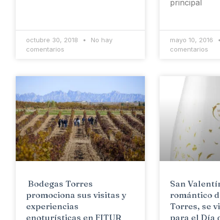
principal
octubre 30, 2018
No hay
mayo 10, 2016
comentarios
comentarios
Bodegas Torres
San Valentín
promociona sus visitas y
romántico 
experiencias
Torres, se v
enoturísticas en FITUR
para el Día 