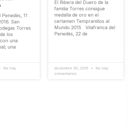
El Ribera del Duero de la
s
familia Torres consigue
medalla de oro en el
l Penedès, 11
certamen Tempranillos al
2016. San
Mundo 2015 Vilafranca del
Bodegas Torres
Penedès, 22 de
 de los
con una
ial; una
No hay
diciembre 30, 2015
No hay
comentarios