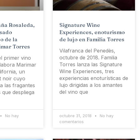
aña Rosaleda,
Signature Wine
osado
Experiences, enoturismo
o de la
de lujo en Familia Torres
imar Torres
Vilafranca del Penedès,
octubre de 2018. Familia
l primer vino
Torres lanza las Signature
labora Marimar
Wine Experiences, tres
ifornia, un
experiencias enoturísticas de
t noir cuyo
lujo dirigidas a los amantes
 las fragantes
del vino que
s que despliega
No hay
octubre 31, 2018
No hay
comentarios