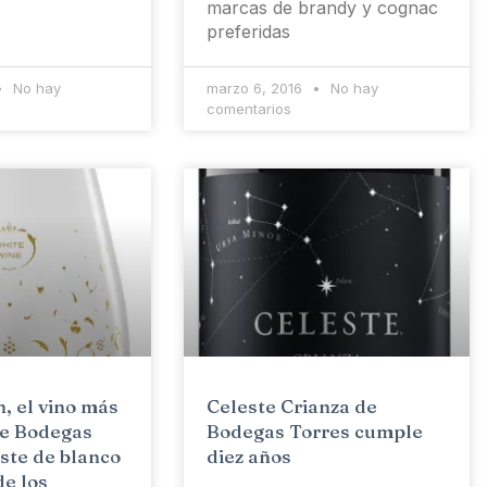
marcas de brandy y cognac
preferidas
No hay
marzo 6, 2016
No hay
comentarios
, el vino más
Celeste Crianza de
de Bodegas
Bodegas Torres cumple
iste de blanco
diez años
de los