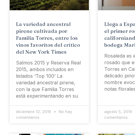
La variedad ancestral
Llega a Esp
pirene cultivada por
el primer r
Familia Torres, entre los
californiand
vinos favoritos del crítico
bodega Mar
del New York Times
Rosaleda es e
rosado que e
Salmos 2015 y Reserva Real
Torres en Cal
2015, ambos incluidos en
delicado pino
listados ‘Top 100’ La
nombre evoca
variedad ancestral pirene,
notas florale
con la que Familia Torres
está experimentando en su
diciembre 12, 2019
No hay
agosto 5, 2019
comentarios
comentarios