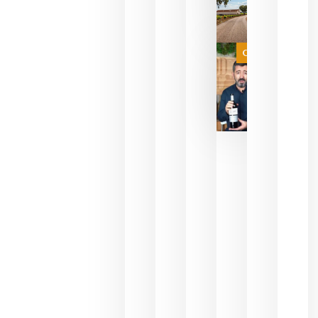
necesidad
de espera
a que se
juegue la
Categoría
final
julio 16,
2026
La FEV
critica la
reducción
de las
ayudas a
la
promoción
del vino y
alerta del
impacto
para las
bodegas
españolas
julio 13,
2026
HIP 2027
reunirá en