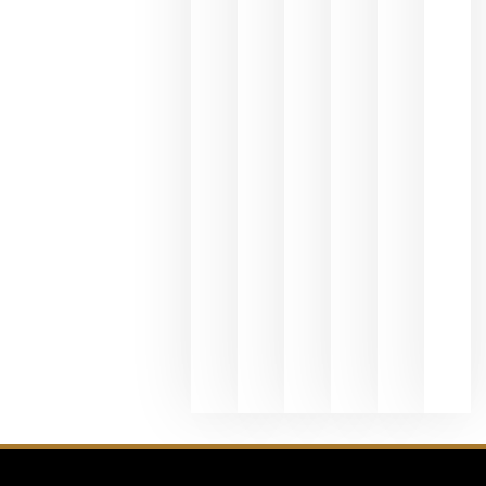
y
Valdeorras
en una
exposició
fotográfic
dedicada
al godello
junio 24,
2026
La apuest
de
Bodegas
Hispano
Suizas por
el magnu
que desafí
al
Champagn
junio 24,
2026