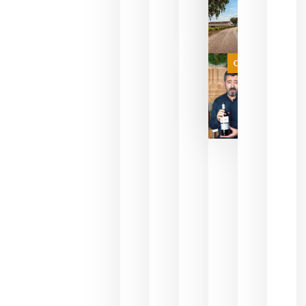
sin
necesidad
de espera
a que se
juegue la
Categoría
final
julio 16,
2026
La FEV
critica la
reducción
de las
ayudas a
la
promoción
del vino y
alerta del
impacto
para las
bodegas
españolas
julio 13,
2026
HIP 2027