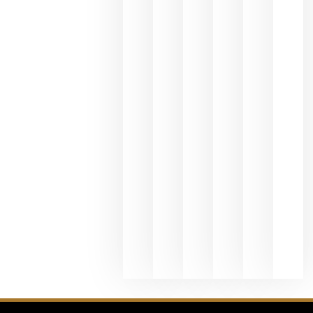
del Duero
y
Valdeorras
en una
exposició
fotográfic
dedicada
al godello
junio 24,
2026
La apuest
de
Bodegas
Hispano
Suizas por
el magnu
que desafí
al
Champagn
junio 24,
2026