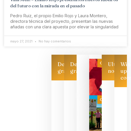
del futuro con la mirada en el pasado
Pedro Ruiz, el propio Emilio Rojo y Laura Montero,
directora técnica del proyecto, presentan las nuevas
añadas con una clara apuesta por elevar la singularidad
mayo 27, 2021
No hay comentarios
Categoría
Descarga
Descarga
Ultimas
Win
gratis
gratis
noticias
up
con
Las 7
bodegas
que ya
Categoría
pueden
descorcha
sus vinos
para
celebrar
que su
selección