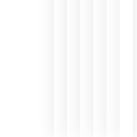
los
Capellane
une Ribera
del Duero
y
Valdeorras
en una
exposició
fotográfic
dedicada
al godello
junio 24,
2026
La apuest
de
Bodegas
Hispano
Suizas por
el magnu
que desafí
al
Champagn
junio 24,
2026