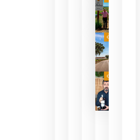
pueden
descorcha
sus vinos
para
celebrar
que su
selección
es
Categoría
campeona
del mundo
sin
necesidad
de espera
a que se
juegue la
Categoría
final
julio 16,
2026
La FEV
critica la
reducción
de las
ayudas a
la
promoción
del vino y
alerta del