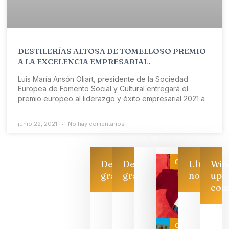
DESTILERÍAS ALTOSA DE TOMELLOSO PREMIO
A LA EXCELENCIA EMPRESARIAL.
Luis María Ansón Oliart, presidente de la Sociedad
Europea de Fomento Social y Cultural entregará el
premio europeo al liderazgo y éxito empresarial 2021 a
junio 22, 2021
No hay comentarios
Categoría
Descarga
Descarga
Ultimas
Win
gratis
gratis
noticias
up
con
Las 7
bodegas
que ya
Categoría