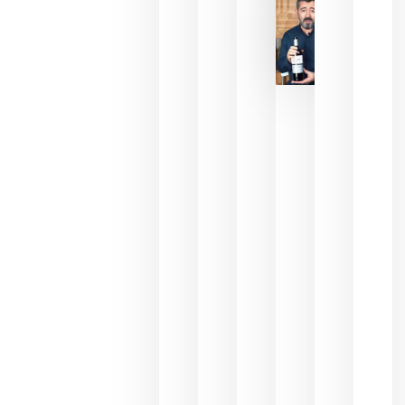
julio 16,
2026
La FEV
critica la
reducción
de las
ayudas a
la
promoción
del vino y
alerta del
impacto
para las
bodegas
españolas
julio 13,
2026
HIP 2027
reunirá en
Madrid al
sector
Horeca
para defini
las
prioridade