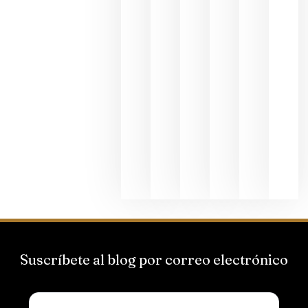
al godello
junio 24,
2026
La apuest
de
Bodegas
Hispano
Suizas por
el magnu
que desafí
al
Champagn
junio 24,
2026
Suscríbete al blog por correo electrónico