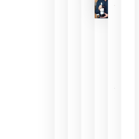
La FEV
critica la
reducción
de las
ayudas a
la
promoción
del vino y
alerta del
impacto
para las
bodegas
españolas
julio 13,
2026
HIP 2027
reunirá en
Madrid al
sector
Horeca
para defini
las
prioridade
de la
hostelería