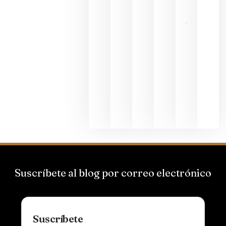
2026
La apuest
de
Bodegas
Hispano
Suizas por
el magnu
que desafí
al
Champagn
junio 24,
2026
Suscríbete al blog por correo electrónico
Suscríbete