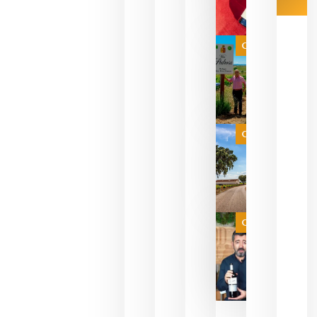
Las 7
bodegas
que ya
Categoría
pueden
descorcha
sus vinos
para
celebrar
que su
selección
es
Categoría
campeona
del mundo
sin
necesidad
de espera
a que se
juegue la
Categoría
final
julio 16,
2026
La FEV
critica la
reducción
de las