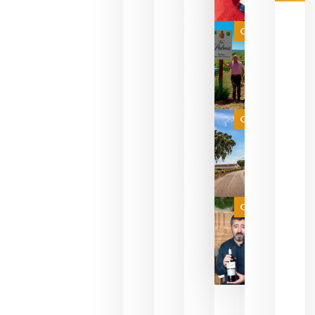
Las 7
bodegas
que ya
Categoría
pueden
descorcha
sus vinos
para
celebrar
que su
selección
es
Categoría
campeona
del mundo
sin
necesidad
de espera
a que se
juegue la
Categoría
final
julio 16,
2026
La FEV
critica la
reducción
de las
ayudas a