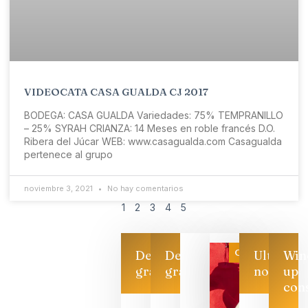
VIDEOCATA CASA GUALDA CJ 2017
BODEGA: CASA GUALDA Variedades: 75% TEMPRANILLO
– 25% SYRAH CRIANZA: 14 Meses en roble francés D.O.
Ribera del Júcar WEB: www.casagualda.com Casagualda
pertenece al grupo
noviembre 3, 2021
No hay comentarios
1
2
3
4
5
Categoría
Descarga
Descarga
Ultimas
Win
gratis
gratis
noticias
up
con