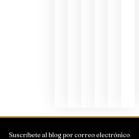
en una
exposició
fotográfic
dedicada
al godello
junio 24,
2026
La apuest
de
Bodegas
Hispano
Suizas por
el magnu
que desafí
al
Champagn
junio 24,
2026
Suscríbete al blog por correo electrónico