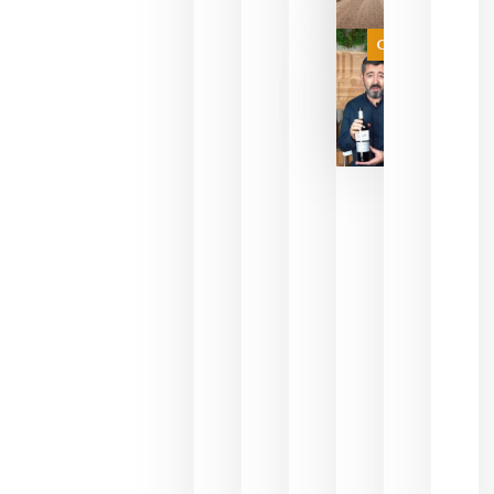
a que se
juegue la
Categoría
final
julio 16,
2026
La FEV
critica la
reducción
de las
ayudas a
la
promoción
del vino y
alerta del
impacto
para las
bodegas
españolas
julio 13,
2026
HIP 2027
reunirá en
Madrid al
sector
Horeca