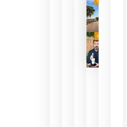
es
Categoría
campeona
del mundo
sin
necesidad
de espera
a que se
juegue la
Categoría
final
julio 16,
2026
La FEV
critica la
reducción
de las
ayudas a
la
promoción
del vino y
alerta del
impacto
para las
bodegas
españolas
julio 13,
2026