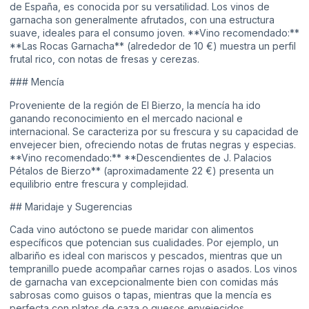
de España, es conocida por su versatilidad. Los vinos de
garnacha son generalmente afrutados, con una estructura
suave, ideales para el consumo joven. **Vino recomendado:**
**Las Rocas Garnacha** (alrededor de 10 €) muestra un perfil
frutal rico, con notas de fresas y cerezas.
### Mencía
Proveniente de la región de El Bierzo, la mencía ha ido
ganando reconocimiento en el mercado nacional e
internacional. Se caracteriza por su frescura y su capacidad de
envejecer bien, ofreciendo notas de frutas negras y especias.
**Vino recomendado:** **Descendientes de J. Palacios
Pétalos de Bierzo** (aproximadamente 22 €) presenta un
equilibrio entre frescura y complejidad.
## Maridaje y Sugerencias
Cada vino autóctono se puede maridar con alimentos
específicos que potencian sus cualidades. Por ejemplo, un
albariño es ideal con mariscos y pescados, mientras que un
tempranillo puede acompañar carnes rojas o asados. Los vinos
de garnacha van excepcionalmente bien con comidas más
sabrosas como guisos o tapas, mientras que la mencía es
perfecta con platos de caza o quesos envejecidos.