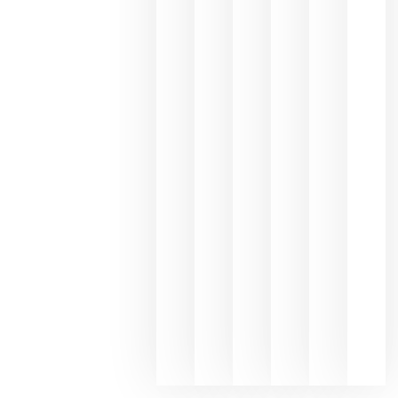
Capellane
une Ribera
del Duero
y
Valdeorras
en una
exposició
fotográfic
dedicada
al godello
junio 24,
2026
La apuest
de
Bodegas
Hispano
Suizas por
el magnu
que desafí
al
Champagn
junio 24,
2026