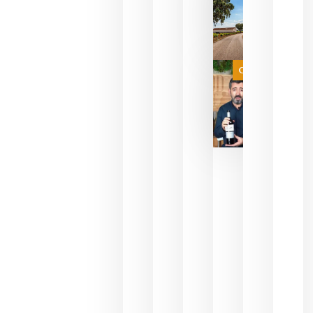
del mundo
sin
necesidad
de espera
a que se
juegue la
Categoría
final
julio 16,
2026
La FEV
critica la
reducción
de las
ayudas a
la
promoción
del vino y
alerta del
impacto
para las
bodegas
españolas
julio 13,
2026
HIP 2027