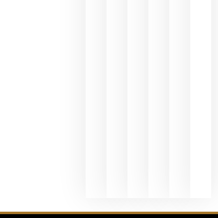
une Ribera
del Duero
y
Valdeorras
en una
exposició
fotográfic
dedicada
al godello
junio 24,
2026
La apuest
de
Bodegas
Hispano
Suizas por
el magnu
que desafí
al
Champagn
junio 24,
2026