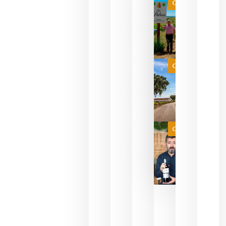
que ya
Categoría
pueden
descorcha
sus vinos
para
celebrar
que su
selección
es
Categoría
campeona
del mundo
sin
necesidad
de espera
a que se
juegue la
Categoría
final
julio 16,
2026
La FEV
critica la
reducción
de las
ayudas a
la
promoción
del vino y