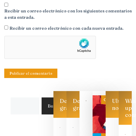
Recibir un correo electrónico con los siguientes comentarios
a esta entrada.
Recibir un correo electrónico con cada nueva entrada.
Categoría
Descarga
Descarga
Ultimas
Win
Buscar
gratis
gratis
noticias
up
con
Las 7
bodegas