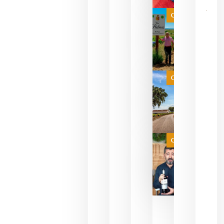
bodegas
que ya
Categoría
pueden
descorcha
sus vinos
para
celebrar
que su
selección
es
Categoría
campeona
del mundo
sin
necesidad
de espera
a que se
juegue la
Categoría
final
julio 16,
2026
La FEV
critica la
reducción
de las
ayudas a
la