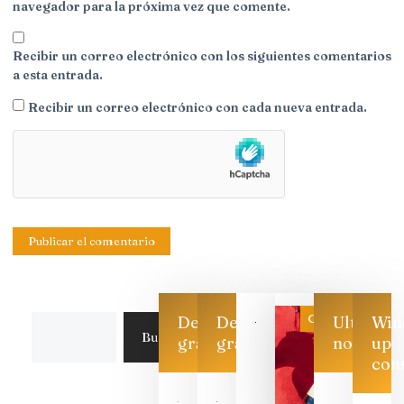
navegador para la próxima vez que comente.
Recibir un correo electrónico con los siguientes comentarios
a esta entrada.
Recibir un correo electrónico con cada nueva entrada.
Categoría
Descarga
Descarga
Ultimas
Win
Buscar
gratis
gratis
noticias
up
con
Las 7