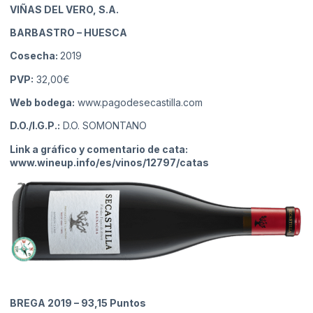
VIÑAS DEL VERO, S.A.
BARBASTRO
– HUESCA
Cosecha:
2019
PVP:
32,00€
Web bodega:
www.pagodesecastilla.com
D.O./I.G.P.:
D.O. SOMONTANO
Link a gráfico y comentario de cata:
www.wineup.info/es/vinos/12797/catas
BREGA 2019
– 93,15 Puntos