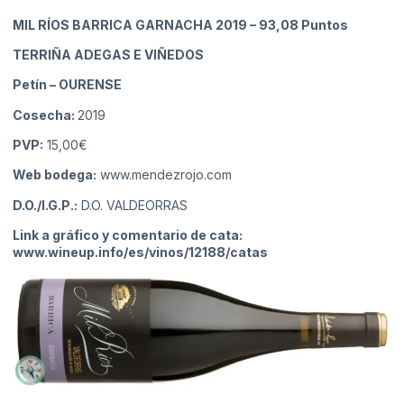
MIL RÍOS BARRICA GARNACHA 2019
– 93,08 Puntos
TERRIÑA ADEGAS E VIÑEDOS
Petín
– OURENSE
Cosecha:
2019
PVP:
15,00€
Web bodega:
www.mendezrojo.com
D.O./I.G.P.:
D.O. VALDEORRAS
Link a gráfico y comentario de cata:
www.wineup.info/es/vinos/12188/catas