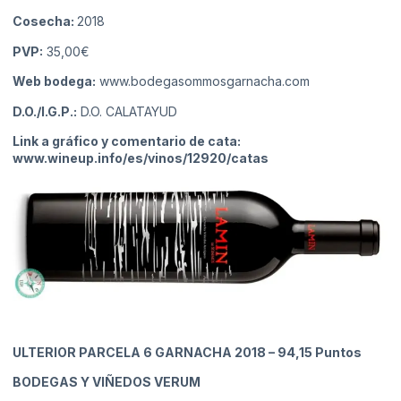
Cosecha:
2018
PVP:
35,00€
Web bodega:
www.bodegasommosgarnacha.com
D.O./I.G.P.:
D.O. CALATAYUD
Link a gráfico y comentario de cata:
www.wineup.info/es/vinos/12920/catas
ULTERIOR PARCELA 6 GARNACHA 2018
– 94,15 Puntos
BODEGAS Y VIÑEDOS VERUM