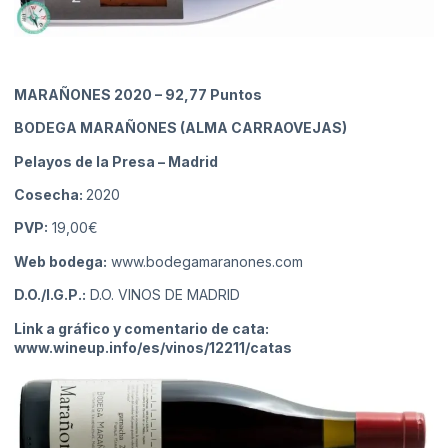
MARAÑONES 2020
– 92,77 Puntos
BODEGA MARAÑONES (ALMA CARRAOVEJAS)
Pelayos de la Presa
– Madrid
Cosecha:
2020
PVP:
19,00€
Web bodega:
www.bodegamaranones.com
D.O./I.G.P.:
D.O. VINOS DE MADRID
Link a gráfico y comentario de cata:
www.wineup.info/es/vinos/12211/catas