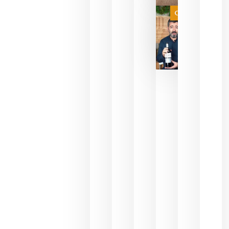
juegue la
Categoría
final
julio 16,
2026
La FEV
critica la
reducción
de las
ayudas a
la
promoción
del vino y
alerta del
impacto
para las
bodegas
españolas
julio 13,
2026
HIP 2027
reunirá en
Madrid al
sector
Horeca