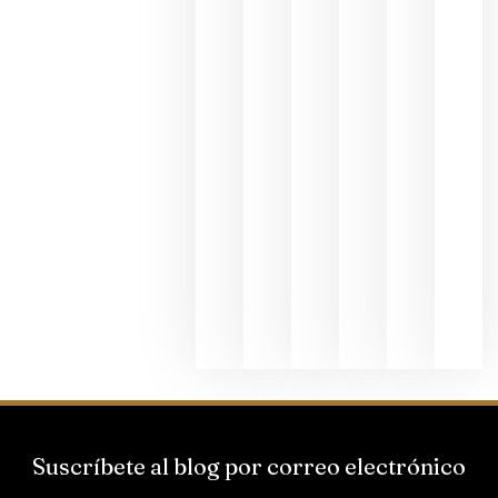
exposició
fotográfic
dedicada
al godello
junio 24,
2026
La apuest
de
Bodegas
Hispano
Suizas por
el magnu
que desafí
al
Champagn
junio 24,
2026
Suscríbete al blog por correo electrónico