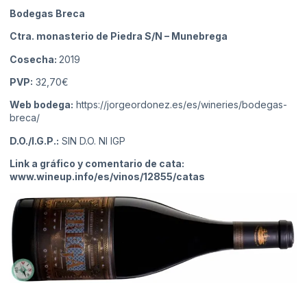
Bodegas Breca
Ctra. monasterio de Piedra S/N
– Munebrega
Cosecha:
2019
PVP:
32,70€
Web bodega:
https://jorgeordonez.es/es/wineries/bodegas-
breca/
D.O./I.G.P.:
SIN D.O. NI IGP
Link a gráfico y comentario de cata:
www.wineup.info/es/vinos/12855/catas