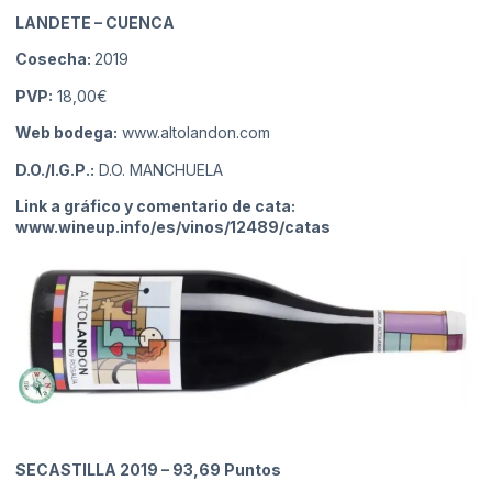
LANDETE
– CUENCA
Cosecha:
2019
PVP:
18,00€
Web bodega:
www.altolandon.com
D.O./I.G.P.:
D.O. MANCHUELA
Link a gráfico y comentario de cata:
www.wineup.info/es/vinos/12489/catas
SECASTILLA 2019
– 93,69 Puntos