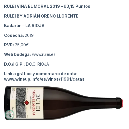
RULEI VIÑA EL MORAL 2019
– 93,15 Puntos
RULEI BY ADRIÁN ORENO LLORENTE
Badarán
– LA RIOJA
Cosecha:
2019
PVP:
25,00€
Web bodega:
www.rulei.es
D.O./I.G.P.:
D.O.C. RIOJA
Link a gráfico y comentario de cata:
www.wineup.info/es/vinos/11991/catas