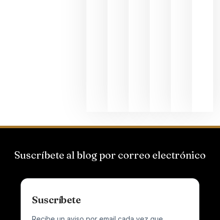
La apuest
de
Bodegas
Hispano
Suizas por
el magnu
que desafí
al
Champagn
junio 24,
2026
Suscríbete al blog por correo electrónico
Suscríbete
Recibe un aviso por email cada vez que