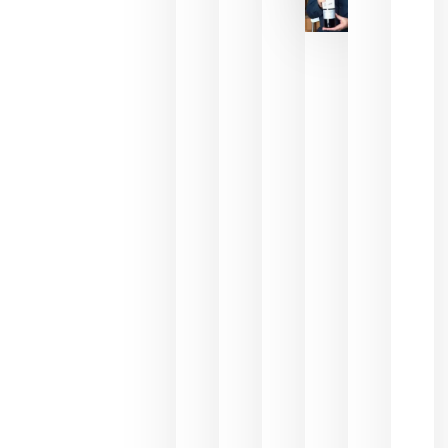
critica la
reducción
de las
ayudas a
la
promoción
del vino y
alerta del
impacto
para las
bodegas
españolas
julio 13,
2026
HIP 2027
reunirá en
Madrid al
sector
Horeca
para defini
las
prioridade
de la
hostelería
del futuro
julio 9,