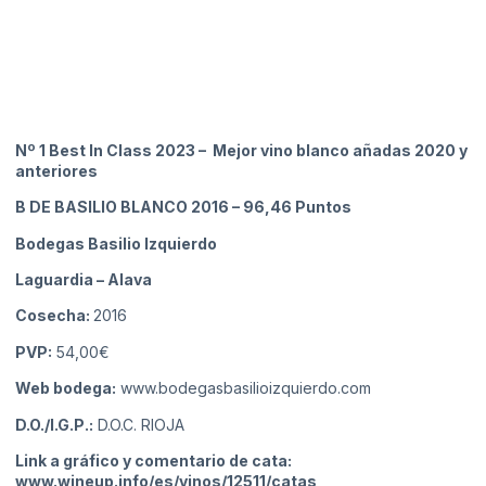
Nº 1 Best In Class 2023 – Mejor vino blanco añadas 2020 y
anteriores
B DE BASILIO BLANCO 2016
– 96,46 Puntos
Bodegas Basilio Izquierdo
Laguardia
– Alava
Cosecha:
2016
PVP:
54,00€
Web bodega:
www.bodegasbasilioizquierdo.com
D.O./I.G.P.:
D.O.C. RIOJA
Link a gráfico y comentario de cata:
www.wineup.info/es/vinos/12511/catas