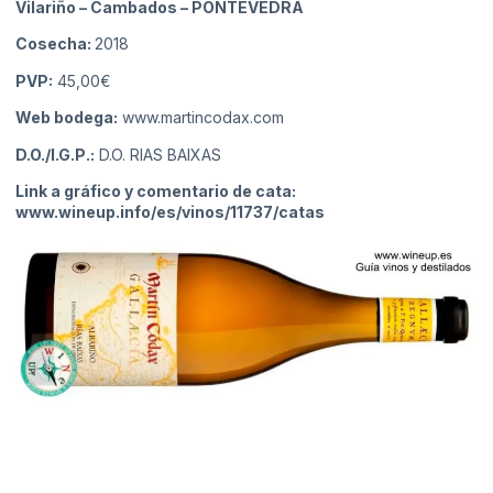
Vilariño – Cambados
– PONTEVEDRA
Cosecha:
2018
PVP:
45,00€
Web bodega:
www.martincodax.com
D.O./I.G.P.:
D.O. RIAS BAIXAS
Link a gráfico y comentario de cata:
www.wineup.info/es/vinos/11737/catas