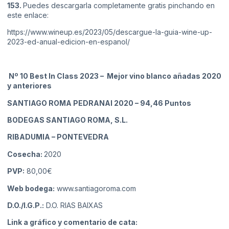
153.
Puedes descargarla completamente gratis pinchando en
este enlace:
https://www.wineup.es/2023/05/descargue-la-guia-wine-up-
2023-ed-anual-edicion-en-espanol/
Nº 10 Best In Class 2023 – Mejor vino blanco añadas 2020
y anteriores
SANTIAGO ROMA PEDRANAI 2020
– 94,46 Puntos
BODEGAS SANTIAGO ROMA, S.L.
RIBADUMIA
– PONTEVEDRA
Cosecha:
2020
PVP:
80,00€
Web bodega:
www.santiagoroma.com
D.O./I.G.P.:
D.O. RIAS BAIXAS
Link a gráfico y comentario de cata: