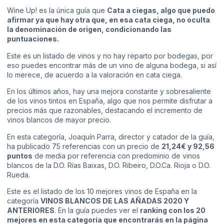
Wine Up! es la única guía que
Cata a ciegas, algo que puedo
afirmar ya que hay otra que, en esa cata ciega, no oculta
la denominación de origen, condicionando las
puntuaciones.
Este es un listado de vinos y no hay reparto por bodegas, por
eso puedes encontrar más de un vino de alguna bodega, si así
lo merece, de acuerdo a la valoración en cata ciega.
En los últimos años, hay una mejora constante y sobresaliente
de los vinos tintos en España, algo que nos permite disfrutar a
precios más que razonables, destacando el incremento de
vinos blancos de mayor precio.
En esta categoría, Joaquín Parra, director y catador de la guía,
ha publicado 75 referencias con un precio de
21,24€ y 92,56
puntos
de media por referencia con predominio de vinos
blancos de la D.O. Rías Baixas, D.O. Ribeiro, D.O.Ca. Rioja o D.O.
Rueda.
Este es el listado de los 10 mejores vinos de España en la
categoría
VINOS BLANCOS DE LAS AÑADAS 2020 Y
ANTERIORES
. En la guía puedes ver el
r
anking con los 20
mejores en esta categoría que encontrarás en la página