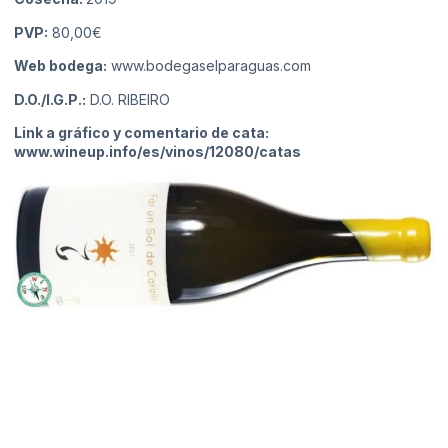
PVP:
80,00€
Web bodega:
www.bodegaselparaguas.com
D.O./I.G.P.:
D.O. RIBEIRO
Link a gráfico y comentario de cata:
www.wineup.info/es/vinos/12080/catas