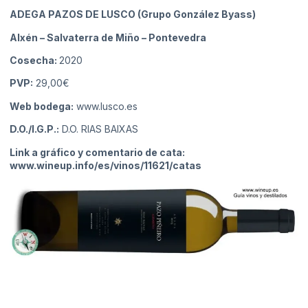
ADEGA PAZOS DE LUSCO (Grupo González Byass)
Alxén – Salvaterra de Miño
– Pontevedra
Cosecha:
2020
PVP:
29,00€
Web bodega:
www.lusco.es
D.O./I.G.P.:
D.O. RIAS BAIXAS
Link a gráfico y comentario de cata:
www.wineup.info/es/vinos/11621/catas