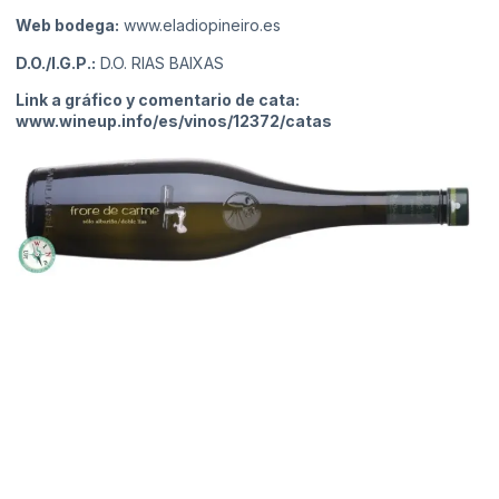
Web bodega:
www.eladiopineiro.es
D.O./I.G.P.:
D.O. RIAS BAIXAS
Link a gráfico y comentario de cata:
www.wineup.info/es/vinos/12372/catas