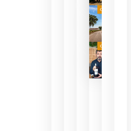
selección
es
Categoría
campeona
del mundo
sin
necesidad
de espera
a que se
juegue la
Categoría
final
julio 16,
2026
La FEV
critica la
reducción
de las
ayudas a
la
promoción
del vino y
alerta del
impacto
para las
bodegas
españolas
julio 13,