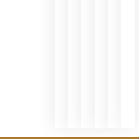
une Ribera
del Duero
y
Valdeorras
en una
exposició
fotográfic
dedicada
al godello
junio 24,
2026
La apuest
de
Bodegas
Hispano
Suizas por
el magnu
que desafí
al
Champagn
junio 24,
2026