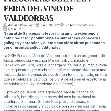
FERIA DEL VINO DE
VALDEORRAS
Joaquín Parra López
junio 28, 2023
No hay comentarios
6 Min Read
Natural de Sanxenxo, atesora una amplia experiencia
como redactor y columnista en numerosas cabeceras
gallegas y estatales y cuenta con siete obras publicadas
por diferentes sellos editoriales
La XXIV Feria del Vino de Valdeorras tendrá un pregonero de
lujo. El periodista y escritor Manuel Jabois, nacido en
Sanxenxo en 1978, será el encargado de dar el puntapié inicial
con el que arranque oficialmente el escaparate vitivinícola más
destacado de los vinos de nuestro territorio amparado, un foro
que se celebrará los próximos 8 y 9 de julio en el recinto ferial
de Viloira (en el Ayuntamiento de O Barco).
El pregón de Jabois está agendado para la mañana del
sábado 8, inmediatamente antes del acto institucional de
apertura de la feria. “Su talentosa prosa, plasmada en
numerosas columnas y artículos de opinión y en más de media
docena de obras, entre las que se incluyen varias novelas, y