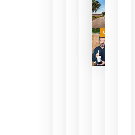
del mundo
sin
necesidad
de espera
a que se
juegue la
Categoría
final
julio 16,
2026
La FEV
critica la
reducción
de las
ayudas a
la
promoción
del vino y
alerta del
impacto
para las
bodegas
españolas
julio 13,
2026