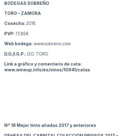
BODEGAS SOBREÑO
TORO
– ZAMORA
Cosecha:
2016
PVP:
17,85€
Web bodega:
www.sobreno.com
D.O./I.G.P.:
D.O. TORO
Link a gráfico y comentario de cata:
www.wineup.info/es/vinos/10941/catas
Nº 18 Mejor tinto añadas 2017 y anteriores
DEHESA DEL CARRIZAL COLECCIÓN PRIVADA 2017
–