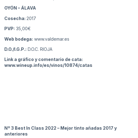
OYÓN
– ÁLAVA
Cosecha:
2017
PVP:
35,00€
Web bodega:
www.valdemar.es
D.O./I.G.P.:
D.O.C. RIOJA
Link a gráfico y comentario de cata:
www.wineup.info/es/vinos/10874/catas
Nº 3 Best In Class 2022 – Mejor tinto añadas 2017 y
anteriores