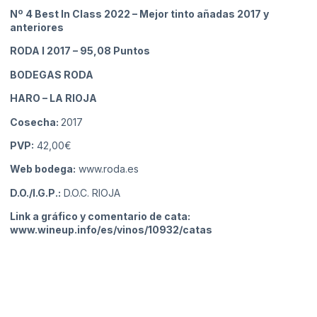
Nº 4 Best In Class 2022 – Mejor tinto añadas 2017 y
anteriores
RODA I 2017
– 95,08 Puntos
BODEGAS RODA
HARO
– LA RIOJA
Cosecha:
2017
PVP:
42,00€
Web bodega:
www.roda.es
D.O./I.G.P.:
D.O.C. RIOJA
Link a gráfico y comentario de cata:
www.wineup.info/es/vinos/10932/catas