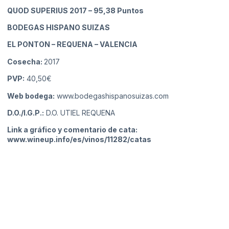
QUOD SUPERIUS 2017
– 95,38 Puntos
BODEGAS HISPANO SUIZAS
EL PONTON – REQUENA
– VALENCIA
Cosecha:
2017
PVP:
40,50€
Web bodega:
www.bodegashispanosuizas.com
D.O./I.G.P.:
D.O. UTIEL REQUENA
Link a gráfico y comentario de cata:
www.wineup.info/es/vinos/11282/catas