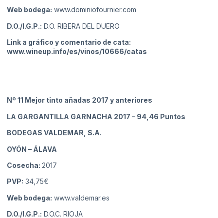
Web bodega:
www.dominiofournier.com
D.O./I.G.P.:
D.O. RIBERA DEL DUERO
Link a gráfico y comentario de cata:
www.wineup.info/es/vinos/10666/catas
Nº 11 Mejor tinto añadas 2017 y anteriores
LA GARGANTILLA GARNACHA 2017
– 94,46 Puntos
BODEGAS VALDEMAR, S.A.
OYÓN
– ÁLAVA
Cosecha:
2017
PVP:
34,75€
Web bodega:
www.valdemar.es
D.O./I.G.P.:
D.O.C. RIOJA