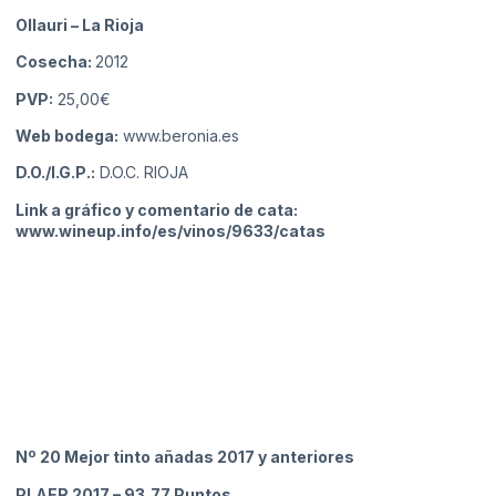
Ollauri
– La Rioja
Cosecha:
2012
PVP:
25,00€
Web bodega:
www.beronia.es
D.O./I.G.P.:
D.O.C. RIOJA
Link a gráfico y comentario de cata:
www.wineup.info/es/vinos/9633/catas
Nº 20 Mejor tinto añadas 2017 y anteriores
PLAER 2017
– 93,77 Puntos