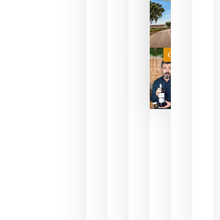
campeona
del mundo
sin
necesidad
de espera
a que se
juegue la
Categoría
final
julio 16,
2026
La FEV
critica la
reducción
de las
ayudas a
la
promoción
del vino y
alerta del
impacto
para las
bodegas
españolas
julio 13,
2026