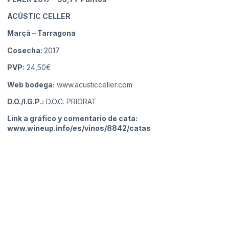
ACÚSTIC CELLER
Marçà
– Tarragona
Cosecha:
2017
PVP:
24,50€
Web bodega:
www.acusticceller.com
D.O./I.G.P.:
D.O.C. PRIORAT
Link a gráfico y comentario de cata:
www.wineup.info/es/vinos/8842/catas