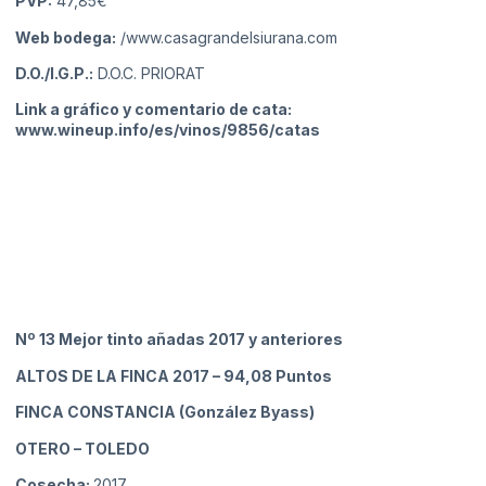
PVP:
47,85€
Web bodega:
/www.casagrandelsiurana.com
D.O./I.G.P.:
D.O.C. PRIORAT
Link a gráfico y comentario de cata:
www.wineup.info/es/vinos/9856/catas
Nº 13 Mejor tinto añadas 2017 y anteriores
ALTOS DE LA FINCA 2017
– 94,08 Puntos
FINCA CONSTANCIA (González Byass)
OTERO
– TOLEDO
Cosecha:
2017