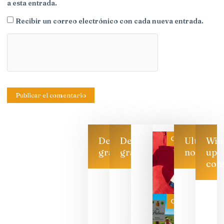
a esta entrada.
Recibir un correo electrónico con cada nueva entrada.
Categoría
Descarga
Descarga
Ultimas
Win
gratis
gratis
noticias
up
con
Las 7
bodegas
que ya
Categoría
pueden
descorcha
sus vinos