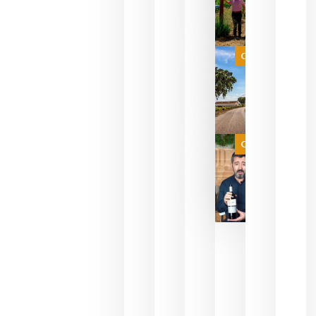
para
celebrar
que su
selección
es
Categoría
campeona
del mundo
sin
necesidad
de espera
a que se
juegue la
Categoría
final
julio 16,
2026
La FEV
critica la
reducción
de las
ayudas a
la
promoción
del vino y
alerta del
impacto
para las