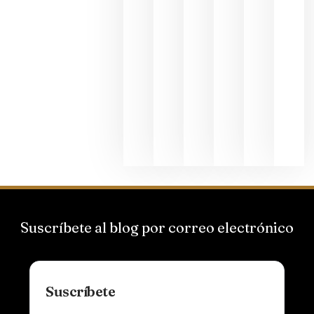
los
Capellane
une Ribera
del Duero
y
Valdeorras
en una
exposició
fotográfic
dedicada
al godello
junio 24,
2026
Suscríbete al blog por correo electrónico
Suscríbete