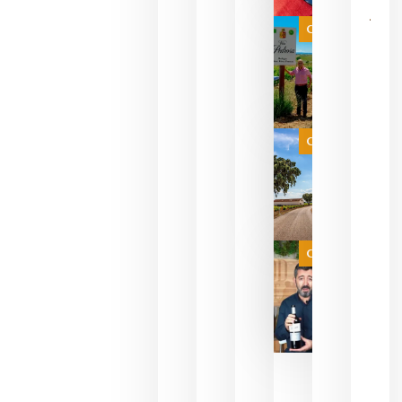
CRUZADA
VINOS Y
Categoría
PERFUMES
WINE UP
CONSULTI
ESTRENA 
NUEVO
FORMATO 
EXPERIENC
SENSORIA
Categoría
QUE
FUSIONA
VINO Y AL
PERFUMERÍ
agosto 10,
2026
Categoría
Las 7
bodegas
que ya
pueden
descorcha
sus vinos
para
celebrar
que su
selección