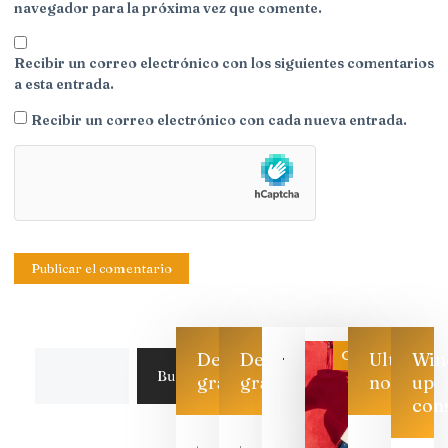
navegador para la próxima vez que comente.
Recibir un correo electrónico con los siguientes comentarios
a esta entrada.
Recibir un correo electrónico con cada nueva entrada.
Categoría
Descarga
Descarga
Ultimas
Win
Buscar
gratis
gratis
noticias
up
con
CATA