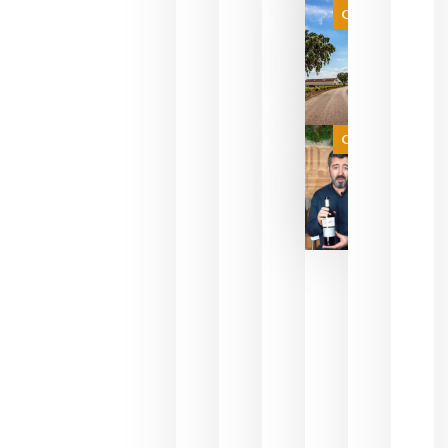
SENSORIA
Categoría
QUE
FUSIONA
VINO Y AL
PERFUMERÍ
agosto 10,
2026
Categoría
Las 7
bodegas
que ya
pueden
descorcha
sus vinos
para
celebrar
que su
selección
es
campeona
del mundo
sin
necesidad
de espera
a que se
juegue la
final