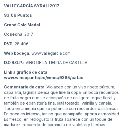
VALLEGARCÍA SYRAH 2017
93,08
Puntos
Grand Gold Medal
Cosecha:
2017
PVP:
28,40€
Web bodega:
www.vallegarcia.com
D.O./I.G.P.:
VINO DE LA TIERRA DE CASTILLA
Link a gráfico de cata:
www.wineup.info/es/vinos/9365/catas
Comentario de cata:
Violáceo con un vivo ribete púrpura,
capa alta, lágrima densa que tiñe la copa. En boca recuerdos
de fruta negra que se acompaña de un ligero toque floral y
también de ebanistería fina, sutil tostado, vainilla y canela.
Todo en armonía que se potencia con recuerdos balsámicos.
En boca es intenso, tanino que acompaña, aporta carnosidad.
Es fresco, en retrogusto la fruta aparece con un toque de
madurez, recuerdo de caramelo de violetas y hierbas