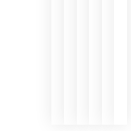
Capellane
une Ribera
del Duero
y
Valdeorras
en una
exposició
fotográfic
dedicada
al godello
junio 24,
2026
La apuest
de
Bodegas
Hispano
Suizas por
el magnu
que desafí
al
Champagn
junio 24,
2026