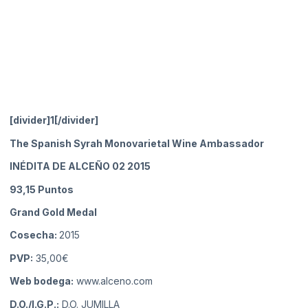
[divider]1[/divider]
The Spanish Syrah Monovarietal Wine Ambassador
INÉDITA DE ALCEÑO 02 2015
93,15
Puntos
Grand Gold Medal
Cosecha:
2015
PVP:
35,00€
Web bodega:
www.alceno.com
D.O./I.G.P.:
D.O. JUMILLA