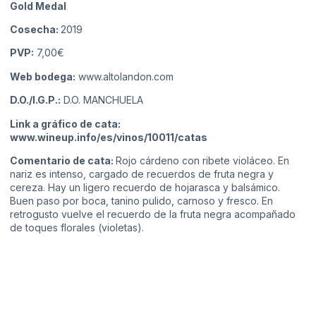
Gold Medal
Cosecha:
2019
PVP:
7,00€
Web bodega:
www.altolandon.com
D.O./I.G.P.:
D.O. MANCHUELA
Link a gráfico de cata:
www.wineup.info/es/vinos/10011/catas
Comentario de cata:
Rojo cárdeno con ribete violáceo. En
nariz es intenso, cargado de recuerdos de fruta negra y
cereza. Hay un ligero recuerdo de hojarasca y balsámico.
Buen paso por boca, tanino pulido, carnoso y fresco. En
retrogusto vuelve el recuerdo de la fruta negra acompañado
de toques florales (violetas).