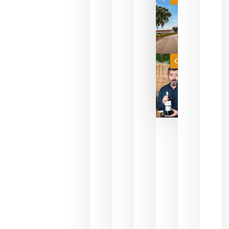
campeona
del mundo
sin
necesidad
de espera
a que se
juegue la
Categoría
final
julio 16,
2026
La FEV
critica la
reducción
de las
ayudas a
la
promoción
del vino y
alerta del
impacto
para las
bodegas
españolas
julio 13,
2026