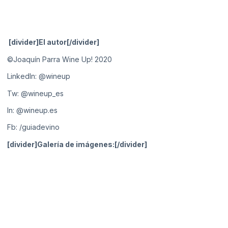
[divider]El autor[/divider]
©Joaquín Parra Wine Up! 2020
LinkedIn:
@wineup
Tw:
@wineup_es
In:
@wineup.es
Fb:
/guiadevino
[divider]Galería de imágenes:[/divider]