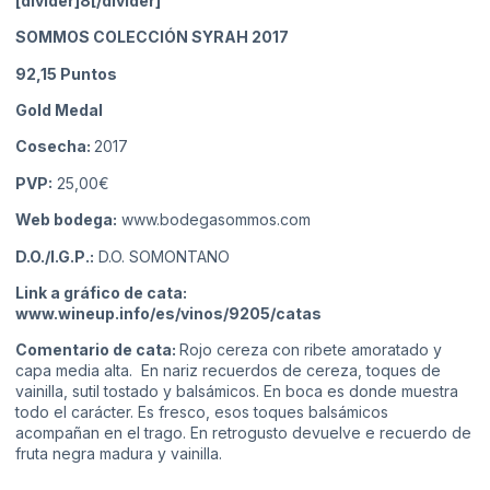
[divider]8[/divider]
SOMMOS COLECCIÓN SYRAH 2017
92,15
Puntos
Gold Medal
Cosecha:
2017
PVP:
25,00€
Web bodega:
www.bodegasommos.com
D.O./I.G.P.:
D.O. SOMONTANO
Link a gráfico de cata:
www.wineup.info/es/vinos/9205/catas
Comentario de cata:
Rojo cereza con ribete amoratado y
capa media alta. En nariz recuerdos de cereza, toques de
vainilla, sutil tostado y balsámicos. En boca es donde muestra
todo el carácter. Es fresco, esos toques balsámicos
acompañan en el trago. En retrogusto devuelve e recuerdo de
fruta negra madura y vainilla.