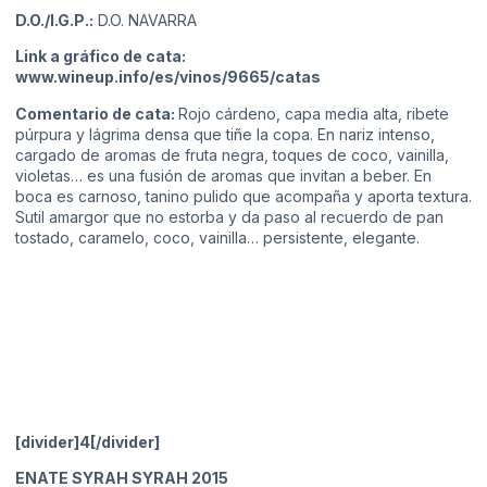
D.O./I.G.P.:
D.O. NAVARRA
Link a gráfico de cata:
www.wineup.info/es/vinos/9665/catas
Comentario de cata:
Rojo cárdeno, capa media alta, ribete
púrpura y lágrima densa que tiñe la copa. En nariz intenso,
cargado de aromas de fruta negra, toques de coco, vainilla,
violetas… es una fusión de aromas que invitan a beber. En
boca es carnoso, tanino pulido que acompaña y aporta textura.
Sutil amargor que no estorba y da paso al recuerdo de pan
tostado, caramelo, coco, vainilla… persistente, elegante.
[divider]4[/divider]
ENATE SYRAH SYRAH 2015