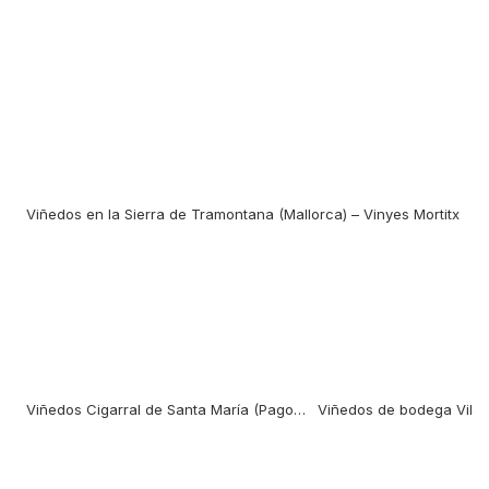
Viñedos en la Sierra de Tramontana (Mallorca) – Vinyes Mortitx
Viñedos Cigarral de Santa María (Pago del Ama) con el Alcázar de Toledo al fondo.