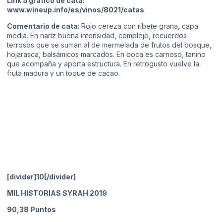
Link a gráfico de cata:
www.wineup.info/es/vinos/8021/catas
Comentario de cata:
Rojo cereza con ribete grana, capa
media. En nariz buena intensidad, complejo, recuerdos
terrosos que se suman al de mermelada de frutos del bosque,
hojarasca, balsámicos marcados. En boca es carnoso, tanino
que acompaña y aporta estructura. En retrogusto vuelve la
fruta madura y un toque de cacao.
[divider]10[/divider]
MIL HISTORIAS SYRAH 2019
90,38
Puntos