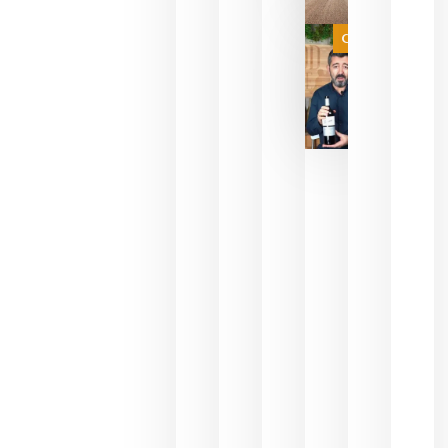
a que se
juegue la
Categoría
final
julio 16,
2026
La FEV
critica la
reducción
de las
ayudas a
la
promoción
del vino y
alerta del
impacto
para las
bodegas
españolas
julio 13,
2026
HIP 2027
reunirá en
Madrid al
sector
Horeca