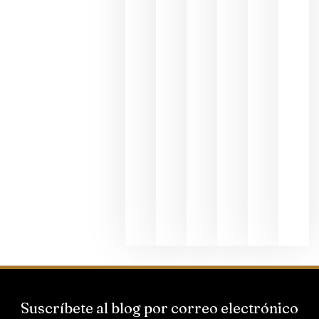
en una
exposició
fotográfic
dedicada
al godello
junio 24,
2026
La apuest
de
Bodegas
Hispano
Suizas por
el magnu
que desafí
al
Champagn
junio 24,
2026
Suscríbete al blog por correo electrónico