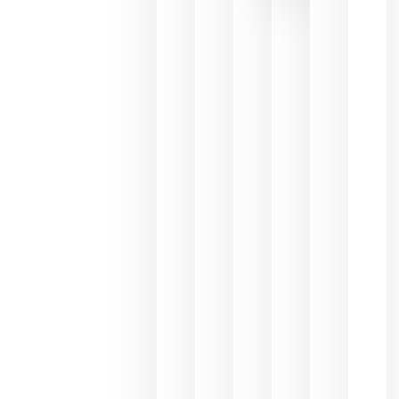
de las
ayudas a
la
promoción
del vino y
alerta del
impacto
para las
bodegas
españolas
julio 13,
2026
HIP 2027
reunirá en
Madrid al
sector
Horeca
para defini
las
prioridade
de la
hostelería
del futuro
julio 9,
2026