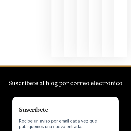
de
Bodegas
Hispano
Suizas por
el magnu
que desafí
al
Champagn
junio 24,
2026
Suscríbete al blog por correo electrónico
Suscríbete
Recibe un aviso por email cada vez que
publiquemos una nueva entrada.