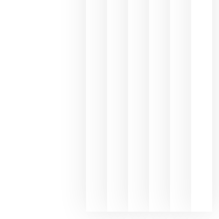
Capellane
une Ribera
del Duero
y
Valdeorras
en una
exposició
fotográfic
dedicada
al godello
junio 24,
2026
La apuest
de
Bodegas
Hispano
Suizas por
el magnu
que desafí
al
Champagn
junio 24,
2026