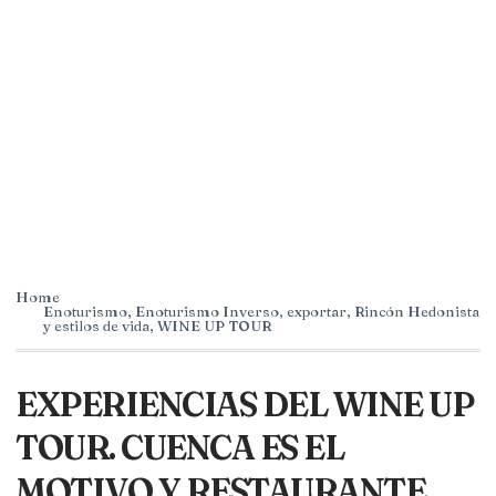
Home
Enoturismo
,
Enoturismo Inverso
,
exportar
,
Rincón Hedonista
y estilos de vida
,
WINE UP TOUR
EXPERIENCIAS DEL WINE UP
TOUR. CUENCA ES EL
MOTIVO Y RESTAURANTE