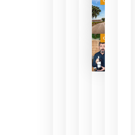
Categoría
campeona
del mundo
sin
necesidad
de espera
a que se
juegue la
Categoría
final
julio 16,
2026
La FEV
critica la
reducción
de las
ayudas a
la
promoción
del vino y
alerta del
impacto
para las
bodegas
españolas
julio 13,
2026