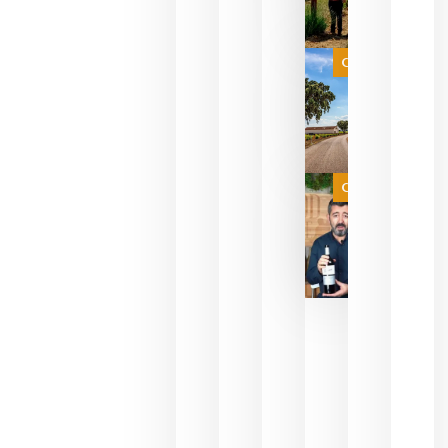
celebrar
que su
selección
es
Categoría
campeona
del mundo
sin
necesidad
de espera
a que se
juegue la
Categoría
final
julio 16,
2026
La FEV
critica la
reducción
de las
ayudas a
la
promoción
del vino y
alerta del
impacto
para las
bodegas