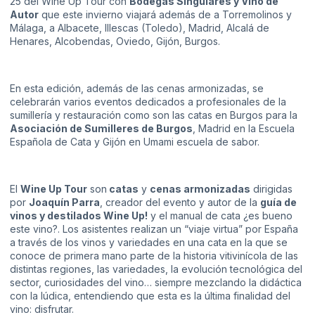
25 del Wine Up Tour con
Bodegas Singulares y Vino de
Autor
que este invierno viajará además de a Torremolinos y
Málaga, a Albacete, Illescas (Toledo), Madrid, Alcalá de
Henares, Alcobendas, Oviedo, Gijón, Burgos.
En esta edición, además de las cenas armonizadas, se
celebrarán varios eventos dedicados a profesionales de la
sumillería y restauración como son las catas en Burgos para la
Asociación de Sumilleres de Burgos
, Madrid en la Escuela
Española de Cata y Gijón en Umami escuela de sabor.
El
Wine Up Tour
son
catas
y
cenas armonizadas
dirigidas
por
Joaquín Parra
, creador del evento y autor de la
guía de
vinos y destilados Wine Up!
y el manual de cata ¿es bueno
este vino?. Los asistentes realizan un “viaje virtua” por España
a través de los vinos y variedades en una cata en la que se
conoce de primera mano parte de la historia vitivinícola de las
distintas regiones, las variedades, la evolución tecnológica del
sector, curiosidades del vino… siempre mezclando la didáctica
con la lúdica, entendiendo que esta es la última finalidad del
vino: disfrutar.