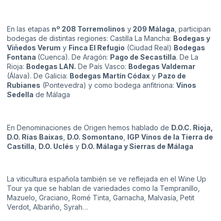
En las etapas
nº 208 Torremolinos
y
209 Málaga
, participan
bodegas de distintas regiones: Castilla La Mancha:
Bodegas y
Viñedos Verum
y
Finca El Refugio
(Ciudad Real)
Bodegas
Fontana
(Cuenca). De Aragón:
Pago de Secastilla
. De La
Rioja:
Bodegas LAN
.
De País Vasco:
Bodegas Valdemar
(Álava). De Galicia:
Bodegas Martín Códax
y
Pazo de
Rubianes
(Pontevedra) y como bodega anfitriona:
Vinos
Sedella
de Málaga
En Denominaciones de Origen hemos hablado de
D.O.C. Rioja,
D.O. Rías Baixas
,
D.O. Somontano
,
IGP Vinos de la Tierra de
Castilla
,
D.O. Uclés
y
D.O. Málaga y Sierras de Málaga
La viticultura española también se ve reflejada en el Wine Up
Tour ya que se hablan de variedades como la Tempranillo,
Mazuelo, Graciano, Romé Tinta, Garnacha, Malvasía, Petit
Verdot, Albariño, Syrah…