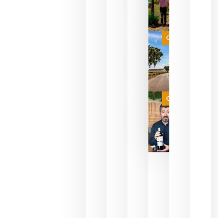
para
celebrar
que su
selección
es
Categoría
campeona
del mundo
sin
necesidad
de espera
a que se
juegue la
Categoría
final
julio 16,
2026
La FEV
critica la
reducción
de las
ayudas a
la
promoción
del vino y
alerta del
impacto
para las