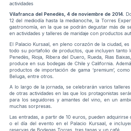
actividades
Vilafranca del Penedès, 4 de noviembre de 2014
. D
12 del mediodía hasta la medianoche, la Torres Experi
gastronomía, en la que se podrán degustar más de ses
en actividades y talleres de maridaje con productos aut
El Palacio Kursaal, en pleno corazón de la ciudad, e
todo su portafolio de productos, que incluyen tanto 
Penedès, Rioja, Ribera del Duero, Rueda, Rias Baixas
produce en sus bodegas de Chile y California. Además
productos de importación de gama ‘premium’, como 
Beluga, entre otros.
A lo largo de la jornada, se celebrarán varios taller
de otras actividades en las que los protagonistas ser
para los seguidores y amantes del vino, en un ambi
muchas sorpresas.
Las entradas, a partir de 10 euros, pueden adquirirse
o el día del evento en el Palacio Kursaal, e incluye
reservas de Bodegas Torres, tres tapas y un café.