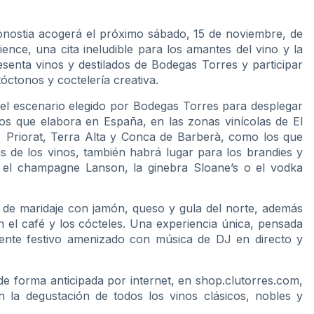
onostia acogerá el próximo sábado, 15 de noviembre, de
ence, una cita ineludible para los amantes del vino y la
enta vinos y destilados de Bodegas Torres y participar
óctonos y coctelería creativa.
s el escenario elegido por Bodegas Torres para desplegar
los que elabora en España, en las zonas vinícolas de El
, Priorat, Terra Alta y Conca de Barberà, como los que
 de los vinos, también habrá lugar para los brandies y
el champagne Lanson, la ginebra Sloane’s o el vodka
es de maridaje con jamón, queso y gula del norte, además
án el café y los cócteles. Una experiencia única, pensada
ente festivo amenizado con música de DJ en directo y
 de forma anticipada por internet, en shop.clutorres.com,
n la degustación de todos los vinos clásicos, nobles y