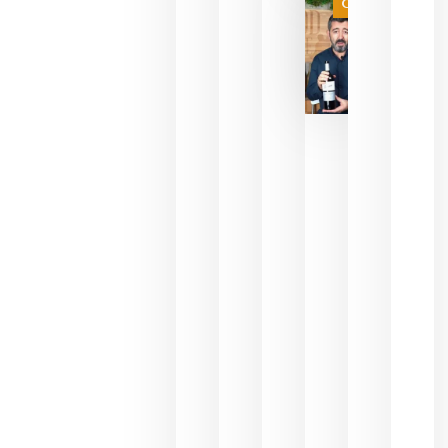
Categoría
final
julio 16,
2026
La FEV
critica la
reducción
de las
ayudas a
la
promoción
del vino y
alerta del
impacto
para las
bodegas
españolas
julio 13,
2026
HIP 2027
reunirá en
Madrid al
sector
Horeca
para defini
las