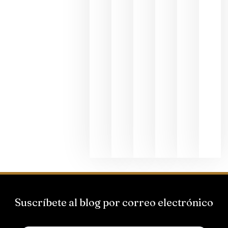
fotográfic
dedicada
al godello
junio 24,
2026
La apuest
de
Bodegas
Hispano
Suizas por
el magnu
que desafí
al
Champagn
junio 24,
2026
Suscríbete al blog por correo electrónico