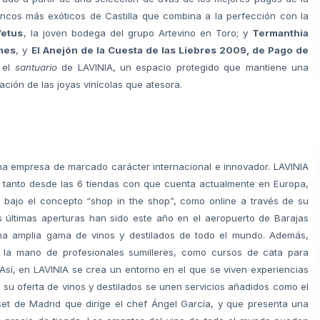
ancos más exóticos de Castilla que combina a la perfección con la
Vetus
, la joven bodega del grupo Artevino en Toro; y
Termanthia
mes
, y
El Anejón de la Cuesta de las Liebres 2009, de Pago de
 el
santuario
de LAVINIA, un espacio protegido que mantiene una
ción de las joyas vinícolas que atesora.
a empresa de marcado carácter internacional e innovador. LAVINIA
e, tanto desde las 6 tiendas con que cuenta actualmente en Europa,
 bajo el concepto “shop in the shop”, como online a través de su
as últimas aperturas han sido este año en el aeropuerto de Barajas
 una amplia gama de vinos y destilados de todo el mundo. Además,
e la mano de profesionales sumilleres, como cursos de cata para
 Así, en LAVINIA se crea un entorno en el que se viven experiencias
A su oferta de vinos y destilados se unen servicios añadidos como el
set de Madrid que dirige el chef Ángel García, y que presenta una