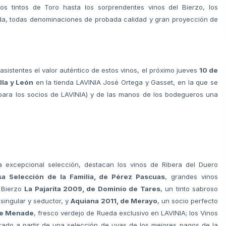
os tintos de Toro hasta los sorprendentes vinos del Bierzo, los
da, todas denominaciones de probada calidad y gran proyección de
sistentes el valor auténtico de estos vinos, el próximo jueves
10 de
lla y León
en la tienda LAVINIA José Ortega y Gasset, en la que se
 para los socios de LAVINIA) y de las manos de los bodegueros una
.
ta excepcional selección, destacan los vinos de Ribera del Duero
a Selección de la Familia, de Pérez Pascuas
, grandes vinos
l Bierzo
La Pajarita 2009, de Dominio de Tares
, un tinto sabroso
 singular y seductor, y
Aquiana 2011, de Merayo
, un socio perfecto
de Menade
, fresco verdejo de Rueda exclusivo en LAVINIA; los Vinos
rado a partir de una selección de uvas de los mejores pagos de la