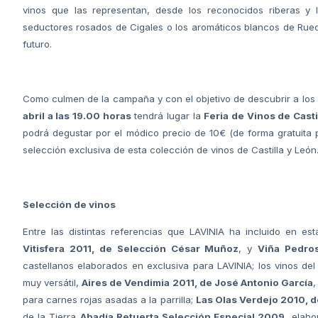
vinos que las representan, desde los reconocidos riberas y l
seductores rosados de Cigales o los aromáticos blancos de Rue
futuro.
Como culmen de la campaña y con el objetivo de descubrir a los a
abril a las 19.00 horas
tendrá lugar la
Feria de Vinos de Casti
podrá degustar por el módico precio de 10€ (de forma gratuita
selección exclusiva de esta colección de vinos de Castilla y León
Selección de vinos
Entre las distintas referencias que LAVINIA ha incluido en es
Vitisfera 2011, de Selección César Muñoz
, y
Viña Pedros
castellanos elaborados en exclusiva para LAVINIA; los vinos de
muy versátil,
Aires de Vendimia 2011, de José Antonio García
,
para carnes rojas asadas a la parrilla;
Las Olas Verdejo 2010, 
de la Tierra
Abadía Retuerta Selección Especial 2009
, elabo