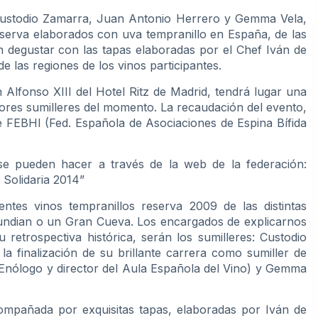
Custodio Zamarra, Juan Antonio Herrero y Gemma Vela,
reserva elaborados con uva tempranillo en España, de las
n degustar con las tapas elaboradas por el Chef Iván de
 las regiones de los vinos participantes.
 Alfonso XIII del Hotel Ritz de Madrid, tendrá lugar una
jores sumilleres del momento. La recaudación del evento,
e FEBHI (Fed. Española de Asociaciones de Espina Bífida
e pueden hacer a través de la web de la federación:
 Solidaria 2014”
ntes vinos tempranillos reserva 2009 de las distintas
undian o un Gran Cueva. Los encargados de explicarnos
 retrospectiva histórica, serán los sumilleres: Custodio
a finalización de su brillante carrera como sumiller de
 Enólogo y director del Aula Española del Vino) y Gemma
ompañada por exquisitas tapas, elaboradas por Iván de