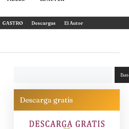
GASTRO
Descargas
El Autor
Bus
Descarga gratis