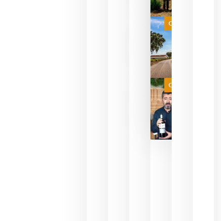
que su
selección
es
Categoría
campeona
del mundo
sin
necesidad
de espera
a que se
juegue la
Categoría
final
julio 16,
2026
La FEV
critica la
reducción
de las
ayudas a
la
promoción
del vino y
alerta del
impacto
para las
bodegas
españolas