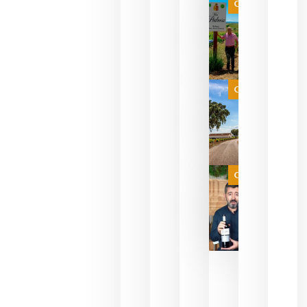
VINOS Y
Categoría
PERFUMES
WINE UP
CONSULTI
ESTRENA 
NUEVO
FORMATO 
EXPERIENC
SENSORIA
Categoría
QUE
FUSIONA
VINO Y AL
PERFUMERÍ
agosto 10,
2026
Categoría
Las 7
bodegas
que ya
pueden
descorcha
sus vinos
para
celebrar
que su
selección
es
campeona