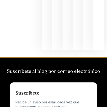
une Ribera
del Duero
y
Valdeorras
en una
exposició
fotográfic
dedicada
al godello
junio 24,
2026
Suscríbete al blog por correo electrónico
Suscríbete
Recibe un aviso por email cada vez que
publiquemos una nueva entrada.