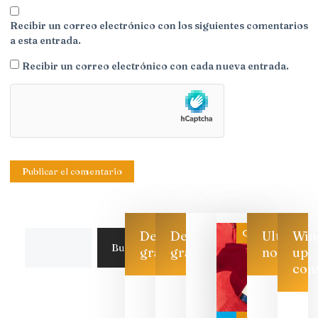
Recibir un correo electrónico con los siguientes comentarios
a esta entrada.
Recibir un correo electrónico con cada nueva entrada.
Categoría
Descarga
Descarga
Ultimas
Win
Buscar
gratis
gratis
noticias
up
con
CATA
CRUZADA